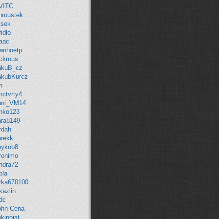
VITC
hroustek
isek
fidlo
saac
vanhoetp
ackrous
akuB_cz
akubKurcz
n
nctvrty4
ani_VM14
anko123
ara8149
rdah
arekk
aykob8
eronimo
indra72
rbla
irka670100
rkazlin
dc
ohn Cena
kipojat