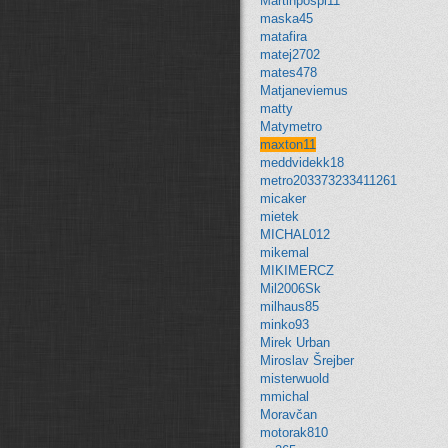
Martinpospi11
maska45
matafira
matej2702
mates478
Matjaneviemus
matty
Matymetro
maxton11
meddvidekk18
metro203373233411261
micaker
mietek
MICHAL012
mikemal
MIKIMERCZ
Mil2006Sk
milhaus85
minko93
Mirek Urban
Miroslav Šrejber
misterwuold
mmichal
Moravčan
motorak810