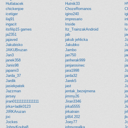
Hutlatacek
Hutnik33
H
chickenjoe
ChozeRomanos
C
icetiger
igino240
ig
ilaj91
impresario
in
ingacit
Inside
i
itsfilip15 games
Itz_TrainzakAndroid
I
ja2351
jab
j
jajaved
jakub jehlicka
J
Jakubisko
Jakubko
J
JAKUBruzan
Jambo
ja
Jan3
jan750
ja
janek358
janherak999
J
Janis98
janjarosinec
j
japami3
jara1998
J
Jarda_37
jarda32
ja
Jardik
Jarek5
J
jasiekpatek
jast
J
Jazzman
jentak_bezejmena
j
jersey
jimmy26
J
jiran011111111111111
Jiran3346
ji
jirka+ladik0123
jirka5555
J
JIRKAruzan
jirkatrain
ji
jixi
jj464.202
jk
Jockes
Joey77
J
JohnyKouba8
johnyopalka
Jo