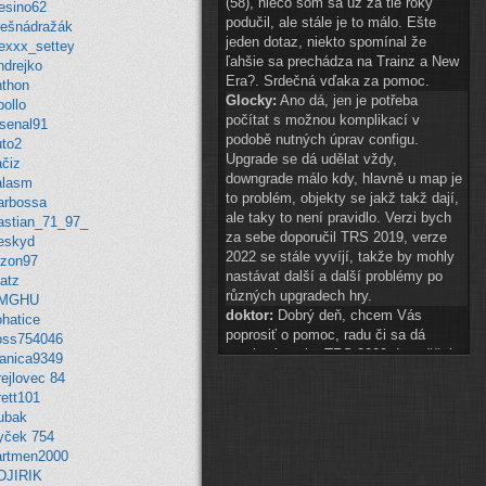
(58), niečo som sa už za tie roky
lesino62
podučil, ale stále je to málo. Ešte
lešnádražák
jeden dotaz, niekto spomínal že
lexxx_settey
ľahšie sa prechádza na Trainz a New
ndrejko
Era?. Srdečná vďaka za pomoc.
nthon
Glocky:
Ano dá, jen je potřeba
ollo
počítat s možnou komplikací v
rsenal91
podobě nutných úprav configu.
uto2
Upgrade se dá udělat vždy,
ačiz
downgrade málo kdy, hlavně u map je
alasm
to problém, objekty se jakž takž dají,
arbossa
ale taky to není pravidlo. Verzi bych
astian_71_97_
za sebe doporučil TRS 2019, verze
eskyd
2022 se stále vyvíjí, takže by mohly
izon97
nastávat další a další problémy po
atz
různých upgradech hry.
MGHU
doktor:
Dobrý deň, chcem Vás
ohatice
poprosiť o pomoc, radu či sa dá
oss754046
preniesť tvorba TRS 2009 do vyššej
ranica9349
hry? A najlepšie do akej? Ďakujem.
ejlovec 84
Glocky:
scenery 1 znak téměř
rett101
připraven
ubak
(
ODKAZ
)
yček 754
auto2:
ahoj schvaluji do 14:00
artmen2000
Pak hezké vánoce
DJIRIK