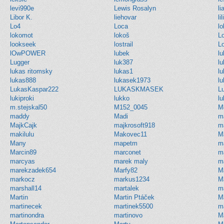
levi990e
Lewis Rosalyn
l
Libor K.
liehovar
li
Lo4
Loca
l
lokomot
lokoš
L
lookseek
lostrail
L
lOwPOWER
lubek
l
Lugger
luk387
l
lukas ritomsky
lukas1
l
lukas888
lukasek1973
lu
LukasKaspar222
LUKASKMASEK
L
lukiproki
lukko
l
m.stejskal50
M152_0045
M
maddy
Madi
m
MajkCajk
majkrosoft918
m
makilulu
Makovec11
M
Many
mapetm
m
Marcin89
marconet
m
marcyas
marek maly
m
marekzadek654
Marfy82
M
markocz
markus1234
M
marshall14
martalek
m
Martin
Martin Ptáček
M
martinecek
martinek5500
ma
martinondra
martinovo
M