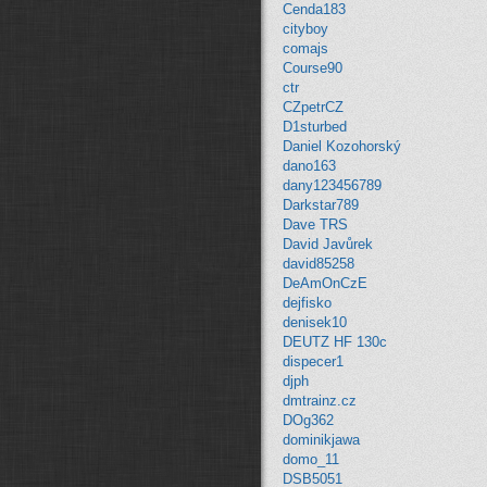
Cenda183
cityboy
comajs
Course90
ctr
CZpetrCZ
D1sturbed
Daniel Kozohorský
dano163
dany123456789
Darkstar789
Dave TRS
David Javůrek
david85258
DeAmOnCzE
dejfisko
denisek10
DEUTZ HF 130c
dispecer1
djph
dmtrainz.cz
DOg362
dominikjawa
domo_11
DSB5051