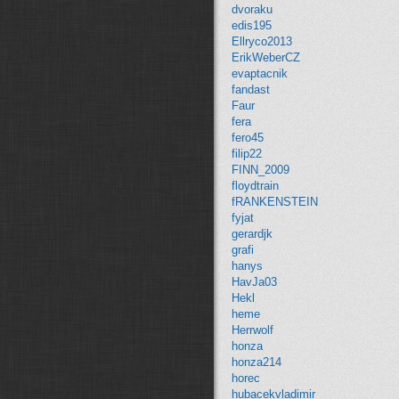
dvoraku
edis195
Ellryco2013
ErikWeberCZ
evaptacnik
fandast
Faur
fera
fero45
filip22
FINN_2009
floydtrain
fRANKENSTEIN
fyjat
gerardjk
grafi
hanys
HavJa03
Hekl
heme
Herrwolf
honza
honza214
horec
hubacekvladimir