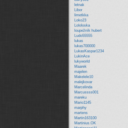
letnak
Libor
limetkka
Loko23
Lololoska
loupežník hubert
Ludo55555
lukas
lukas700000
LukasKaspar1234
LukinAce
lukyworld
Maarek
majelen
Makelele10
malejkovar
Marcelinda
Marcussss001
mareku
Mario1145
marphy
martens
Martin163100
Martinius.OK