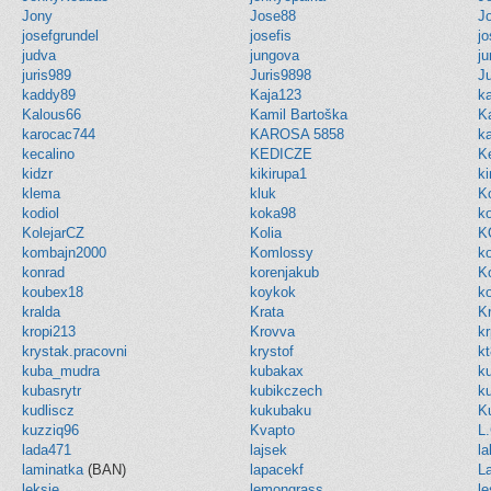
Jony
Jose88
J
josefgrundel
josefis
j
judva
jungova
ju
juris989
Juris9898
J
kaddy89
Kaja123
k
Kalous66
Kamil Bartoška
K
karocac744
KAROSA 5858
ka
kecalino
KEDICZE
K
kidzr
kikirupa1
k
klema
kluk
K
kodiol
koka98
k
KolejarCZ
Kolia
K
kombajn2000
Komlossy
k
konrad
korenjakub
K
koubex18
koykok
k
kralda
Krata
K
kropi213
Krovva
k
krystak.pracovni
krystof
k
kuba_mudra
kubakax
k
kubasrytr
kubikczech
k
kudliscz
kukubaku
K
kuzziq96
Kvapto
L
lada471
lajsek
l
laminatka
(BAN)
lapacekf
La
leksie
lemongrass
l