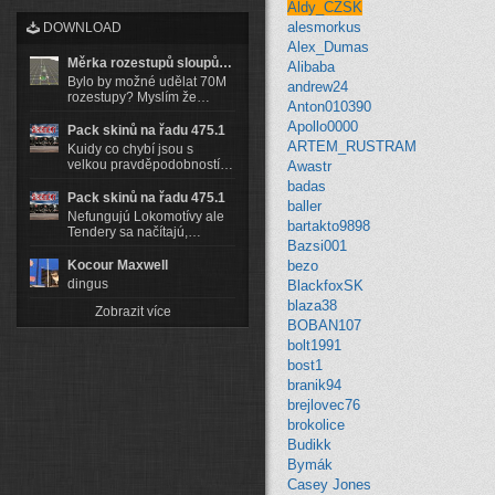
Aldy_CZSK
alesmorkus
DOWNLOAD
Alex_Dumas
Měrka rozestupů sloupů…
Alibaba
Bylo by možné udělat 70M
andrew24
rozestupy? Myslím že…
Anton010390
Apollo0000
Pack skinů na řadu 475.1
ARTEM_RUSTRAM
Kuidy co chybí jsou s
velkou pravděpodobností…
Awastr
badas
Pack skinů na řadu 475.1
baller
Nefungujú Lokomotívy ale
bartakto9898
Tendery sa načítajú,…
Bazsi001
Kocour Maxwell
bezo
dingus
BlackfoxSK
blaza38
Zobrazit více
BOBAN107
bolt1991
bost1
branik94
brejlovec76
brokolice
Budikk
Bymák
Casey Jones