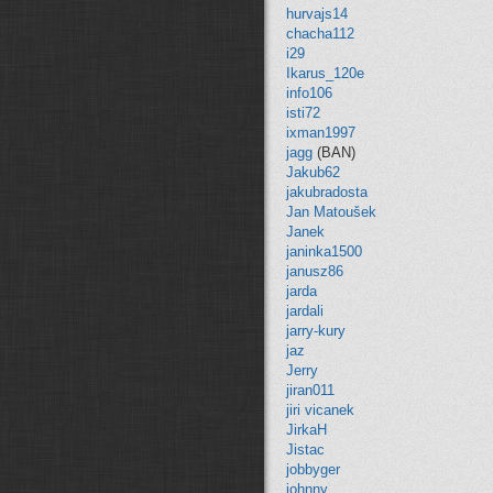
hurvajs14
chacha112
i29
Ikarus_120e
info106
isti72
ixman1997
jagg
(BAN)
Jakub62
jakubradosta
Jan Matoušek
Janek
janinka1500
janusz86
jarda
jardali
jarry-kury
jaz
Jerry
jiran011
jiri vicanek
JirkaH
Jistac
jobbyger
johnny