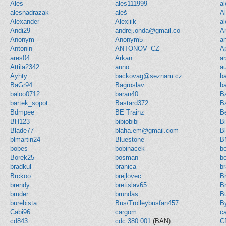
Ales
ales111999
a
alesnadrazak
aleš
A
Alexander
Alexiiik
a
Andi29
andrej.onda@gmail.co
A
Anonym
Anonym5
a
Antonin
ANTONOV_CZ
Ap
ares04
Arkan
a
Attila2342
auno
a
Ayhty
backovag@seznam.cz
b
BaGr94
Bagroslav
b
baloo0712
baran40
B
bartek_sopot
Bastard372
B
Bdmpee
BE Trainz
B
BH123
bibiobibi
B
Blade77
blaha.em@gmail.com
Bl
blmartin24
Bluestone
B
bobes
bobinacek
b
Borek25
bosman
b
bradkul
branica
b
Brckoo
brejlovec
Br
brendy
bretislav65
B
bruder
brundas
B
burebista
Bus/Trolleybusfan457
B
Cabi96
cargom
c
cd843
cdc 380 001
(BAN)
C