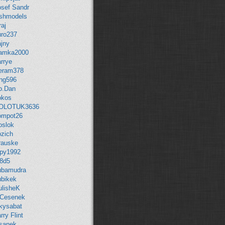
osef Sandr
oshmodels
raj
uro237
ajny
amka2000
rrye
eram378
ing596
o.Dan
okos
OLOTUK3636
ompot26
oslok
ozich
rauske
rpy1992
t8d5
ubamudra
ubikek
ulisheK
.Cesenek
akysabat
rry Flint
esanek