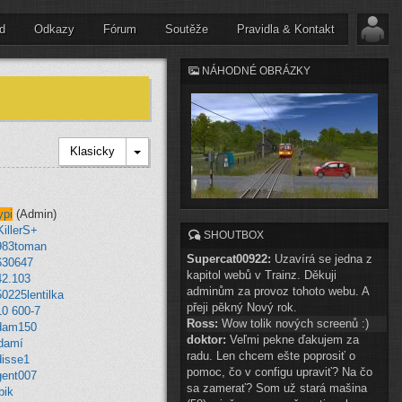
d
Odkazy
Fórum
Soutěže
Pravidla & Kontakt
NÁHODNÉ OBRÁZKY
Klasicky
ypi
(Admin)
illerS+
SHOUTBOX
983toman
Supercat00922:
Uzavírá se jedna z
630647
kapitol webů v Trainz. Děkuji
42.103
adminům za provoz tohoto webu. A
0225lentilka
přeji pěkný Nový rok.
10 600-7
Ross:
Wow tolik nových screenů :)
dam150
doktor:
Veľmi pekne ďakujem za
damí
radu. Len chcem ešte poprosiť o
disse1
pomoc, čo v configu upraviť? Na čo
gent007
sa zamerať? Som už stará mašina
bik