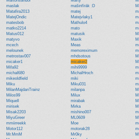
Martonsandor
Marty
M
maslak
mašinfírák :D
M
Matafira2013
matej
m
MatejOndic
Matejvlaky1
m
matesbob
Mathulo4
ma
matko2214
mato
m
Matus012
matusik
M
matyvo
Maxik
M
mcech
Meas
m
melounek
memoreximum
m
metrostav007
mhdsotous
M
micaker1
micaker2
M
Mifa92
mihi9999
m
michal680
MichalHroch
m
mikeoldfield
miki
m
Miku
Miku031
m
MilanMajdanTrainz
milanpa
M
Milos99
Milux
M
Miquell
mirabak
M
mirisek
Mirka
M
Misak2203
mishino007
mi
MiyuGreer
ML0609
M
mmiirreekk
Moe
m
Motor112
motorak28
m
Mr.MmM
Mr0ky
M