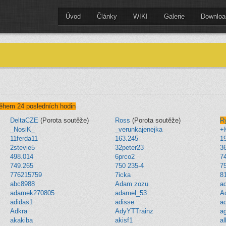
Úvod
Články
WIKI
Galerie
Downloa
ěhem 24 posledních hodin
DeltaCZE
(Porota soutěže)
Ross
(Porota soutěže)
R
_NosiK_
_verunkajenejka
+K
11ferda11
163.245
1
2stevie5
32peter23
3
498.014
6prco2
7
749.265
750 235-4
75
776215759
7icka
8
abc8988
Adam zozu
a
adamek270805
adamel_53
A
adidas1
adisse
a
Adkra
AdyYTTrainz
a
akakiba
akisf1
al