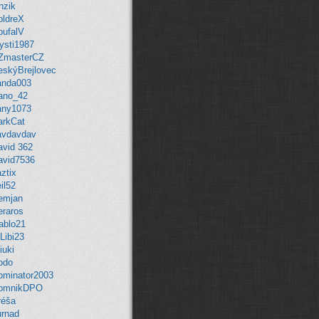
MarwiX CZ:
Zdravím, předpokládám
nzik
že Stejfovy modely už stáhnout
oldreX
nejdou, ptrotože není Ulož.to.
oufalV
Glocky:
další posun v návěstidlech:
ysti1987
(
ODKAZ
)
ZmasterCZ
VojtikJ:
možná :D taky jen záchvěv
eskýBrejlovec
nostalgie :D
anda003
Fandda:
Možná :D :D
ano_42
Supercat00922:
Fandd je zpět!!
any1073
Paráda
arkCat
Fandda:
Žiju... :D Vojto, ticho :D
avdavdav
Co se tu událo za tu dobu?
avid 362
VojtikJ:
jo zlátořil jsem ho zpátky :D
avid7536
esce:
Fanddo, ty zijes? :-)
ztix
Fandda:
Dobrý den, jak se máte?
il52
Xcommira:
Zdravím, o takových
emjan
přejezdech nevím, ale vše jde
eraros
poštelovat pokud se chce. A není to
ablo21
až tak složité.
Libi23
martinondra:
Ahoj, dají se někde
iuki
splašit ideálně české přejezdy se
odo
závorami, které mají osovou
ominator2003
vzdálenost kolejí 4 metry? Všechny,
omnikDPO
co jsem našel, jsou s 5metrovou
réša
vzdáleností. Díky.
urnad