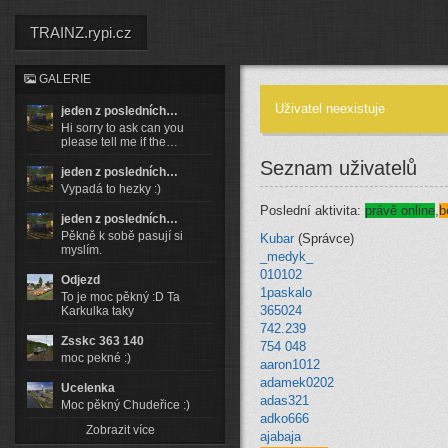
TRAINZ.rypi.cz
GALERIE
Uživatel neexistuje
jeden z posledních…
Hi sorry to ask can you
please tell me if the…
Seznam uživatelů
jeden z posledních…
Vypadá to hezky :)
Poslední aktivita:
právě online
,
b
jeden z posledních…
Pěkně k sobě pasují si
Kubar
(Správce)
myslím.
_medyk_
010102
Odjezd
1paskalo
To je moc pěkný :D Ta
365024
Karkulka taky
742.239
Zsskc 363 140
754 048
moc pekné :)
aaron1012
adamek0202
Ucelenka
adas321
Moc pěkný Chudeřice :)
adko666
Zobrazit více
ajabaja