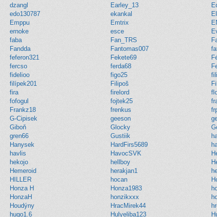
dzangl
Earley_13
E
edo130787
ekankal
E
Emppu
Emtrix
E
ernoke
esce
E
faba
Fan_TRS
F
Fandda
Fantomas007
fa
feferon321
Fekete69
F
fercso
ferda68
Fe
fidelioo
figo25
fil
filípek201
Filipoš
Fi
fira
firelord
fl
fofogul
fojtek25
fr
Frankz18
frenkus
fr
G-Cipisek
geeson
ge
Giboň
Glocky
G
gren66
Gustiik
h
Hanysek
HardFirs5689
ha
havlis
HavocSVK
H
hekojo
hellboy
H
Hemeroid
herakjan1
he
HILLER
hocan
H
Honza H
Honza1983
h
HonzaH
honzikxxx
h
Houdýny
HracMirek44
h
hugo1.6
Hulyeliba123
H