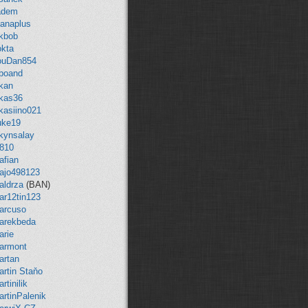
iadem
lianaplus
okbob
okta
ouDan854
uboand
ukan
ukas36
kasiino021
uke19
ukynsalay
810
afian
ajo498123
aldrza
(BAN)
ar12tin123
arcuso
arekbeda
arie
armont
artan
artin Staňo
rtinilik
artinPalenik