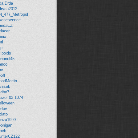
CDJIRIK:
Zdravím, jak v nejnovějším
da Drda
trainzu otevřu dveře. Zkoumám to už
llryco2012
dlouho, ale jaksi jsem na to nedošel
N_477_Metropol
:D ...
vanescence
joseffischer20:
Jak lze obnovit
andaCZ
stahování z AURANU.
tlacer
petros:
U mě na FB
énix
JAKUBruzan:
Zdravím. Mohl bych
ri
se zeptat odkud stáhnout Petrosovy
ip
Panthery?
lipoxis
sominus:
Ještě co se týče šalin od
orianol45
kukubaku co jsou zde - tam bylo
anco
nutno noční interiér vypnout, protože
pv
svítil i ve dne. Asi je to dáno s
off
propojením z BUSE, který maj efect
oodMartin
texture-replaicement.
anisek
sominus:
U těch Bdmtee se leda
ribo7
poradit s klukama z TFP, u ypsylonů
eizer 03 1074
jsou noční interiér a corony stejným
elloween
způsobem. Koleje mi stačí klasický
rlev
Trundovy, jen ještě budu zkoušet
olato
nastavovat track condition.
onza1999
Xcommira:
JJ mrkni na to, budeš li
oonigan
mít čas. Konce zatím nevím proč
roch
nejdou. Placka tam je, ale nezáří.
unterCZ122