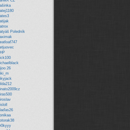
arwiX CZ
ašinka
atej1180
ates3
tijak
atrox
atyáš Poledník
aximak
eatloaf747
etjuovec
HP
ick100
ichaelblack
ijoo.26
iki_m
ikyjack
ilda212
inato2009cz
iras500
iroslav
sloll
laďas26
onikaa
otorak38
r0kyyy