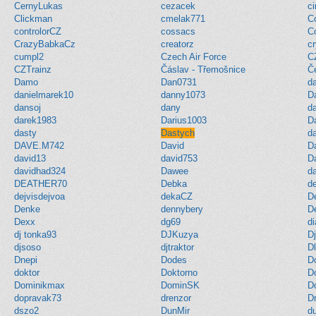
CernyLukas
cezacek
ci
Clickman
cmelak771
C
controlorCZ
cossacs
C
CrazyBabkaCz
creatorz
cr
cumpl2
Czech Air Force
C
CZTrainz
Čáslav - Třemošnice
Č
Damo
Dan0731
d
danielmarek10
danny1073
D
dansoj
dany
d
darek1983
Darius1003
D
dasty
Dastych
d
DAVE.M742
David
D
david13
david753
D
davidhad324
Dawee
da
DEATHER70
Debka
de
dejvisdejvoa
dekaCZ
D
Denke
dennybery
D
Dexx
dg69
di
dj tonka93
DJKuzya
Dj
djsoso
djtraktor
Dl
Dnepi
Dodes
D
doktor
Doktorno
D
Dominikmax
DominSK
D
dopravak73
drenzor
D
dszo2
DunMir
d