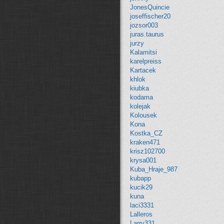
JonesQuincie
joseffischer20
jozsor003
juras.taurus
jurzy
Kalamitsi
karelpreiss
Kartacek
khlok
kiubka
kodama
kolejak
Kolousek
Kona
Kostka_CZ
kraken471
krisz102700
krysa001
Kuba_Hraje_987
kubapp
kucik29
kuna
laci3331
Lalleros
Larry331