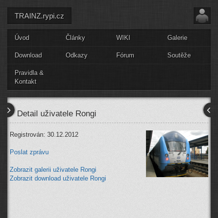
TRAINZ.rypi.cz
Úvod
Články
WIKI
Galerie
Download
Odkazy
Fórum
Soutěže
Pravidla &
Kontakt
Detail uživatele Rongi
Registrován: 30.12.2012
Poslat zprávu
Zobrazit galerii uživatele Rongi
Zobrazit download uživatele Rongi