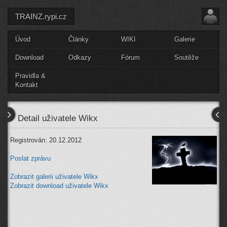
TRAINZ.rypi.cz
Úvod
Články
WIKI
Galerie
Download
Odkazy
Fórum
Soutěže
Pravidla &
Kontakt
Detail uživatele Wikx
Registrován: 20.12.2012
Poslat zprávu
Zobrazit galerii uživatele Wikx
Zobrazit download uživatele Wikx