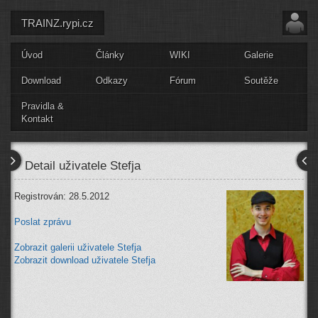
TRAINZ.rypi.cz
Úvod
Články
WIKI
Galerie
Download
Odkazy
Fórum
Soutěže
Pravidla &
Kontakt
Detail uživatele Stefja
Registrován: 28.5.2012
Poslat zprávu
Zobrazit galerii uživatele Stefja
Zobrazit download uživatele Stefja