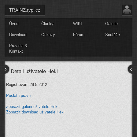
TRAINZ.rypi.cz
Úvod
Články
WIKI
Galerie
Download
Odkazy
Fórum
Soutěže
Pravidla &
Kontakt
Detail uživatele Hekl
Registrován: 28.5.2012
Poslat zprávu
Zobrazit galerii uživatele Hekl
Zobrazit download uživatele Hekl