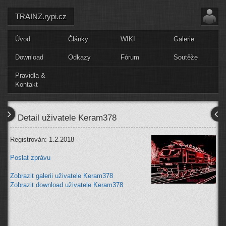
TRAINZ.rypi.cz
Úvod
Články
WIKI
Galerie
Download
Odkazy
Fórum
Soutěže
Pravidla &
Kontakt
Detail uživatele Keram378
Registrován: 1.2.2018
Poslat zprávu
Zobrazit galerii uživatele Keram378
Zobrazit download uživatele Keram378