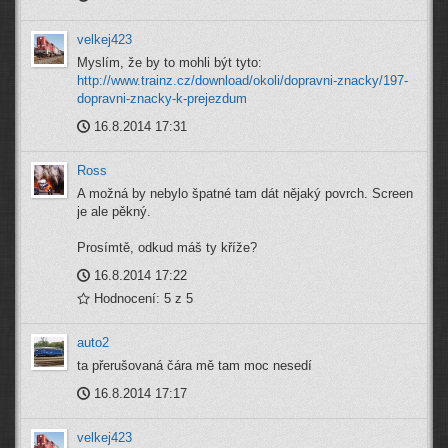
velkej423
Myslím, že by to mohli být tyto:
http://www.trainz.cz/download/okoli/dopravni-znacky/197-
dopravni-znacky-k-prejezdum
16.8.2014 17:31
Ross
A možná by nebylo špatné tam dát nějaký povrch. Screen
je ale pěkný.
Prosímtě, odkud máš ty kříže?
16.8.2014 17:22
Hodnocení: 5 z 5
auto2
ta přerušovaná čára mě tam moc nesedí
16.8.2014 17:17
velkej423