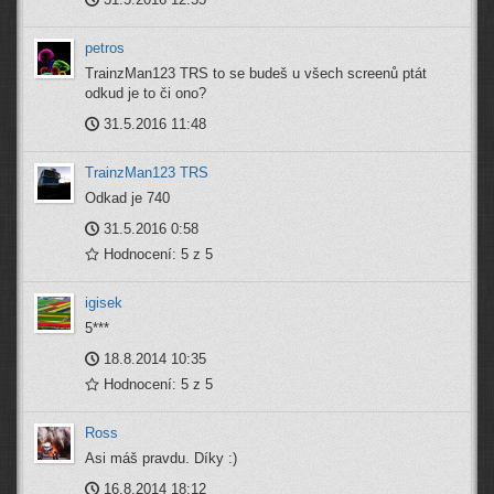
petros
TrainzMan123 TRS to se budeš u všech screenů ptát
odkud je to či ono?
31.5.2016 11:48
TrainzMan123 TRS
Odkad je 740
31.5.2016 0:58
Hodnocení: 5 z 5
igisek
5***
18.8.2014 10:35
Hodnocení: 5 z 5
Ross
Asi máš pravdu. Díky :)
16.8.2014 18:12