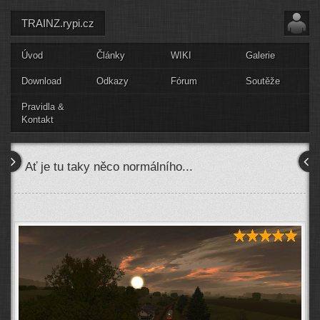
TRAINZ.rypi.cz
Úvod
Články
WIKI
Galerie
Download
Odkazy
Fórum
Soutěže
Pravidla &
Kontakt
Ať je tu taky něco normálního...