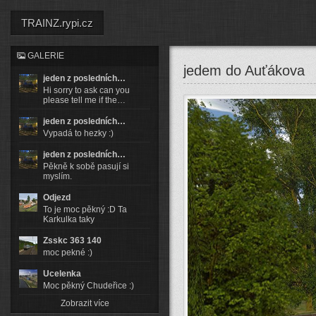
TRAINZ.rypi.cz
GALERIE
jedem do Auťákova
jeden z posledních…
Hi sorry to ask can you
please tell me if the…
jeden z posledních…
Vypadá to hezky :)
jeden z posledních…
Pěkně k sobě pasují si
myslím.
Odjezd
To je moc pěkný :D Ta
Karkulka taky
Zsskc 363 140
moc pekné :)
Ucelenka
Moc pěkný Chudeřice :)
Zobrazit více