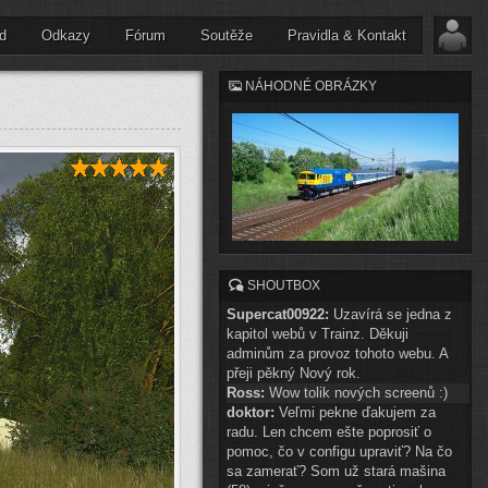
d
Odkazy
Fórum
Soutěže
Pravidla & Kontakt
NÁHODNÉ OBRÁZKY
SHOUTBOX
Supercat00922:
Uzavírá se jedna z
kapitol webů v Trainz. Děkuji
adminům za provoz tohoto webu. A
přeji pěkný Nový rok.
Ross:
Wow tolik nových screenů :)
doktor:
Veľmi pekne ďakujem za
radu. Len chcem ešte poprosiť o
pomoc, čo v configu upraviť? Na čo
sa zamerať? Som už stará mašina