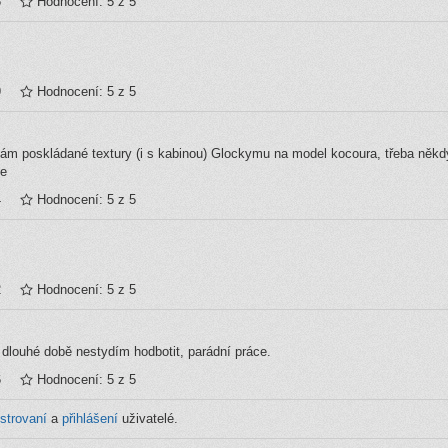
6
Hodnocení: 5 z 5
9
Hodnocení: 5 z 5
ám poskládané textury (i s kabinou) Glockymu na model kocoura, třeba někd
ce
4
Hodnocení: 5 z 5
2
Hodnocení: 5 z 5
 dlouhé době nestydím hodbotit, parádní práce.
6
Hodnocení: 5 z 5
istrovaní
a
přihlášení
uživatelé.