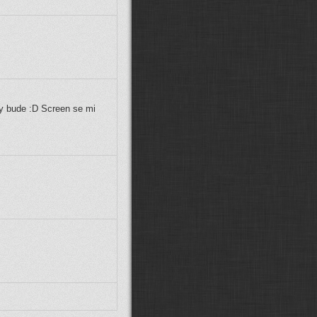
MarwiX CZ:
Zdravím, předpokládám
že Stejfovy modely už stáhnout
nejdou, ptrotože není Ulož.to.
Glocky:
další posun v návěstidlech:
(
ODKAZ
)
VojtikJ:
možná :D taky jen záchvěv
nostalgie :D
Fandda:
Možná :D :D
Supercat00922:
Fandd je zpět!!
y bude :D Screen se mi
Paráda
Fandda:
Žiju... :D Vojto, ticho :D
Co se tu událo za tu dobu?
VojtikJ:
jo zlátořil jsem ho zpátky :D
esce:
Fanddo, ty zijes? :-)
Fandda:
Dobrý den, jak se máte?
Xcommira:
Zdravím, o takových
přejezdech nevím, ale vše jde
poštelovat pokud se chce. A není to
až tak složité.
martinondra:
Ahoj, dají se někde
splašit ideálně české přejezdy se
závorami, které mají osovou
vzdálenost kolejí 4 metry? Všechny,
co jsem našel, jsou s 5metrovou
vzdáleností. Díky.