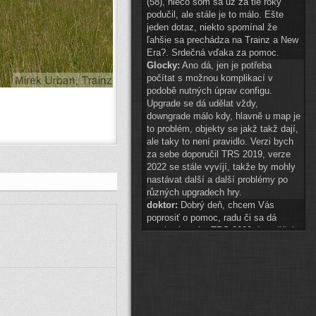
(58), niečo som sa už za tie roky
podučil, ale stále je to málo. Ešte
jeden dotaz, niekto spomínal že
ľahšie sa prechádza na Trainz a New
Era?. Srdečná vďaka za pomoc.
Glocky:
Ano dá, jen je potřeba
počítat s možnou komplikací v
podobě nutných úprav configu.
Upgrade se dá udělat vždy,
downgrade málo kdy, hlavně u map je
to problém, objekty se jakž takž dají,
ale taky to není pravidlo. Verzi bych
za sebe doporučil TRS 2019, verze
2022 se stále vyvíjí, takže by mohly
nastávat další a další problémy po
různých upgradech hry.
doktor:
Dobrý deň, chcem Vás
poprosiť o pomoc, radu či sa dá
preniesť tvorba TRS 2009 do vyššej
hry? A najlepšie do akej? Ďakujem.
Glocky:
scenery 1 znak téměř
připraven
(
ODKAZ
)
auto2:
ahoj schvaluji do 14:00
Pak hezké vánoce