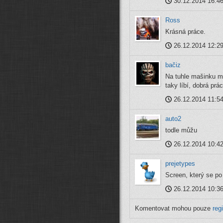
30.12.2014 16:4
Ross
Krásná práce.
26.12.2014 12:2
bačiz
Na tuhle mašinku m
taky líbí, dobrá prá
26.12.2014 11:5
auto2
todle můžu
26.12.2014 10:4
prejetypes
Screen, který se po
26.12.2014 10:3
Komentovat mohou pouze
reg