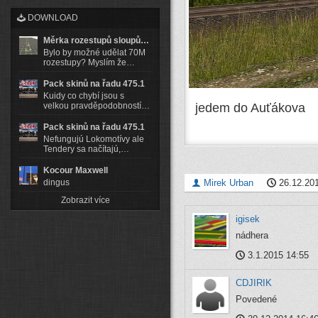
DOWNLOAD
Měrka rozestupů sloupů…
Bylo by možné udělat 70M
rozestupy? Myslím že…
Pack skinů na řadu 475.1
Kuidy co chybí jsou s
jedem do Auťákova
velkou pravděpodobností…
Pack skinů na řadu 475.1
Nefungujú Lokomotívy ale
Tendery sa načítajú,…
Kocour Maxwell
Mirek Urban
26.12.201
dingus
Zobrazit více
igisek
nádhera
3.1.2015 14:55
CDJIRIK
Povedené