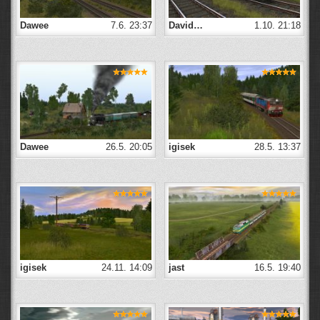
Dawee
7.6. 23:37
David…
1.10. 21:18
Dawee
26.5. 20:05
igisek
28.5. 13:37
igisek
24.11. 14:09
jast
16.5. 19:40