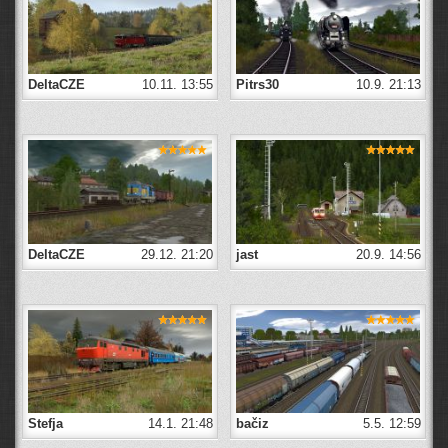
DeltaCZE
10.11. 13:55
Pitrs30
10.9. 21:13
DeltaCZE
29.12. 21:20
jast
20.9. 14:56
Stefja
14.1. 21:48
bačiz
5.5. 12:59