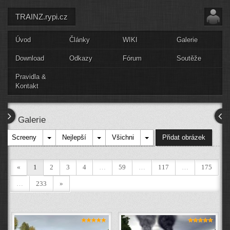
TRAINZ.rypi.cz
Úvod
Články
WIKI
Galerie
Download
Odkazy
Fórum
Soutěže
Pravidla &
Kontakt
Galerie
Screeny
Nejlepší
Všichni
Přidat obrázek
«
1
2
3
4
…
59
…
117
…
175
…
233
»