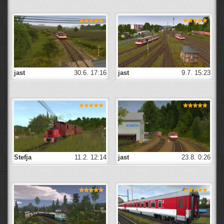
jast
30.6. 17:16
jast
9.7. 15:23
Stefja
11.2. 12:14
jast
23.8. 0:26