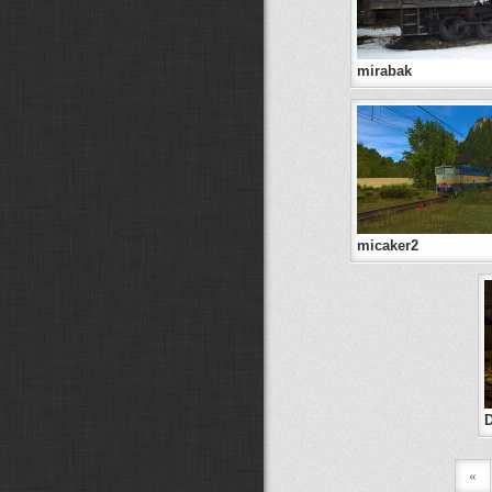
mirabak
micaker2
D
«