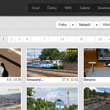
Úvod
Články
WIKI
Galerie
Downloa
Fotky
Nejlepší
Všic
1
2
3
4
…
7
…
13
…
19
…
25
»
8.9. 14:26
Smazaný…
27.8. 11:01
Deraros