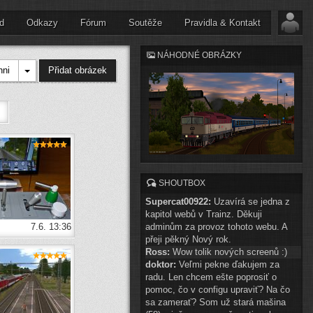
d
Odkazy
Fórum
Soutěže
Pravidla & Kontakt
NÁHODNÉ OBRÁZKY
hni
Přidat obrázek
SHOUTBOX
Supercat00922:
Uzavírá se jedna z
kapitol webů v Trainz. Děkuji
7.6. 13:36
adminům za provoz tohoto webu. A
přeji pěkný Nový rok.
Ross:
Wow tolik nových screenů :)
doktor:
Veľmi pekne ďakujem za
radu. Len chcem ešte poprosiť o
pomoc, čo v configu upraviť? Na čo
sa zamerať? Som už stará mašina