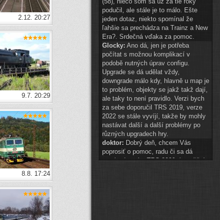
(58), niečo som sa už za tie roky
podučil, ale stále je to málo. Ešte
2.12. 20:27
jeden dotaz, niekto spomínal že
ľahšie sa prechádza na Trainz a New
Era?. Srdečná vďaka za pomoc.
Glocky:
Ano dá, jen je potřeba
počítat s možnou komplikací v
podobě nutných úprav configu.
Upgrade se dá udělat vždy,
downgrade málo kdy, hlavně u map je
to problém, objekty se jakž takž dají,
9.7. 20:29
ale taky to není pravidlo. Verzi bych
za sebe doporučil TRS 2019, verze
2022 se stále vyvíjí, takže by mohly
nastávat další a další problémy po
různých upgradech hry.
doktor:
Dobrý deň, chcem Vás
poprosiť o pomoc, radu či sa dá
preniesť tvorba TRS 2009 do vyššej
hry? A najlepšie do akej? Ďakujem.
8.8. 17:24
Glocky:
scenery 1 znak téměř
připraven
(
ODKAZ
)
auto2:
ahoj schvaluji do 14:00
Pak hezké vánoce