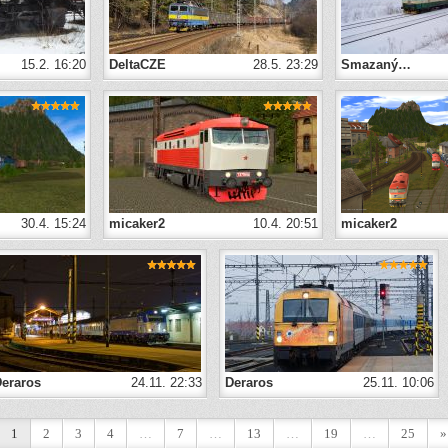
15.2. 16:20
DeltaCZE
28.5. 23:29
Smazaný…
30.4. 15:24
micaker2
10.4. 20:51
micaker2
eraros
24.11. 22:33
Deraros
25.11. 10:06
1
2
3
4
…
7
…
13
…
19
…
25
»