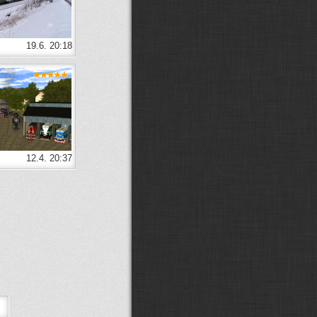
MarwiX CZ:
Zdravím, předpokládám
že Stejfovy modely už stáhnout
nejdou, ptrotože není Ulož.to.
Glocky:
další posun v návěstidlech:
19.6. 20:18
(
ODKAZ
)
VojtikJ:
možná :D taky jen záchvěv
nostalgie :D
Fandda:
Možná :D :D
Supercat00922:
Fandd je zpět!!
Paráda
Fandda:
Žiju... :D Vojto, ticho :D
Co se tu událo za tu dobu?
VojtikJ:
jo zlátořil jsem ho zpátky :D
12.4. 20:37
esce:
Fanddo, ty zijes? :-)
Fandda:
Dobrý den, jak se máte?
Xcommira:
Zdravím, o takových
přejezdech nevím, ale vše jde
poštelovat pokud se chce. A není to
až tak složité.
martinondra:
Ahoj, dají se někde
splašit ideálně české přejezdy se
závorami, které mají osovou
vzdálenost kolejí 4 metry? Všechny,
co jsem našel, jsou s 5metrovou
vzdáleností. Díky.