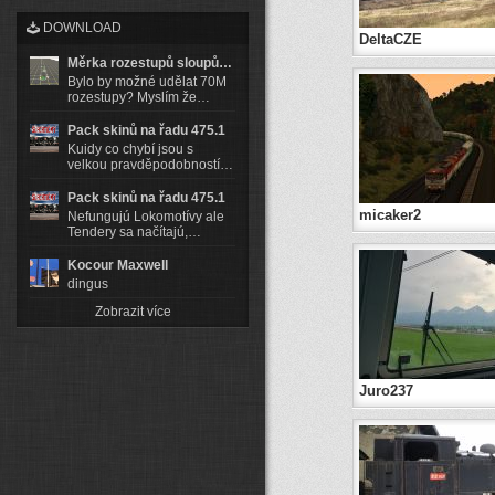
DOWNLOAD
DeltaCZE
Měrka rozestupů sloupů…
Bylo by možné udělat 70M
rozestupy? Myslím že…
Pack skinů na řadu 475.1
Kuidy co chybí jsou s
velkou pravděpodobností…
Pack skinů na řadu 475.1
micaker2
Nefungujú Lokomotívy ale
Tendery sa načítajú,…
Kocour Maxwell
dingus
Zobrazit více
Juro237