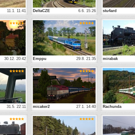
11.1. 11:41
DeltaCZE
6.6. 15:26
stu4ard
30.12. 20:42
Emppu
29.8. 21:35
mirabak
31.5. 22:11
micaker2
27.1. 14:40
Rachunda