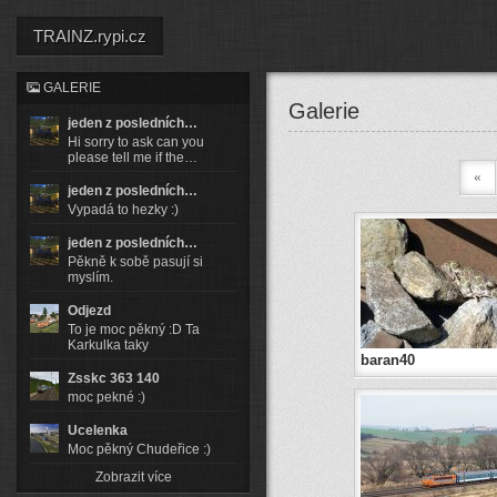
TRAINZ.rypi.cz
GALERIE
Galerie
jeden z posledních…
Hi sorry to ask can you
please tell me if the…
«
jeden z posledních…
Vypadá to hezky :)
jeden z posledních…
Pěkně k sobě pasují si
myslím.
Odjezd
To je moc pěkný :D Ta
Karkulka taky
baran40
Zsskc 363 140
moc pekné :)
Ucelenka
Moc pěkný Chudeřice :)
Zobrazit více