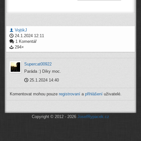
VojtikJ
24.1.2024 12:11
1 Komentář
294×
Supercat00922
Paráda :) Díky moc.
25.1.2024 14:40
Komentovat mohou pouze
registrovaní
a
přihlášení
uživatelé.
Copyright © 2012 - 2026
JosefRypacek.cz