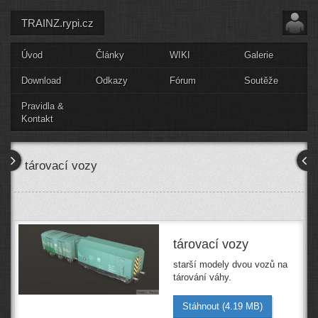
TRAINZ.rypi.cz
Úvod
Články
WIKI
Galerie
Download
Odkazy
Fórum
Soutěže
Pravidla &
Kontakt
tárovací vozy
tárovací vozy
starší modely dvou vozů na
tárování váhy.
Stáhnout (4.19 MB)