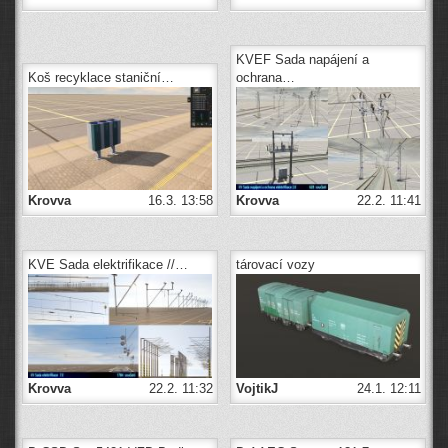
KVEF Sada napájení a
Koš recyklace staniční…
ochrana…
Krovva
16.3. 13:58
Krovva
22.2. 11:41
KVE Sada elektrifikace //…
tárovací vozy
Krovva
22.2. 11:32
VojtikJ
24.1. 12:11