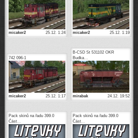
micaker2
25.12. 1:24
micaker2
25.12. 1:19
B-CSD St 531102 OKR
742 096-1
Budka…
micaker2
25.12. 1:17
mirabak
24.12. 19:52
Pack skinů na řadu 399.0
Pack skinů na řadu 399.0
Část…
Část…