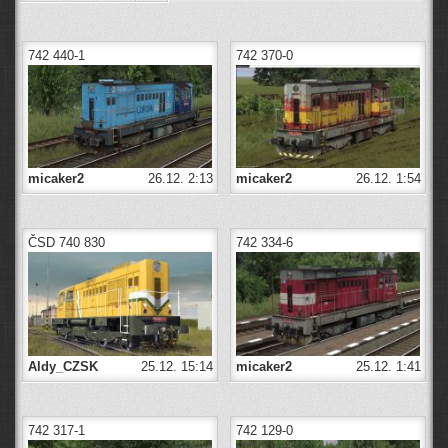
742 440-1
742 370-0
micaker2
26.12. 2:13
micaker2
26.12. 1:54
ČSD 740 830
742 334-6
Aldy_CZSK
25.12. 15:14
micaker2
25.12. 1:41
742 317-1
742 129-0