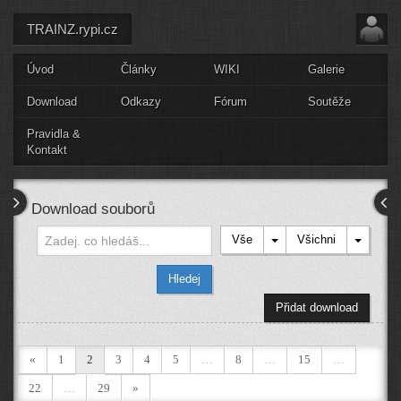
TRAINZ.rypi.cz
Úvod
Články
WIKI
Galerie
Download
Odkazy
Fórum
Soutěže
Pravidla &
Kontakt
Download souborů
Vše
Všichni
Hledej
Přidat download
«
1
2
3
4
5
…
8
…
15
…
22
…
29
»