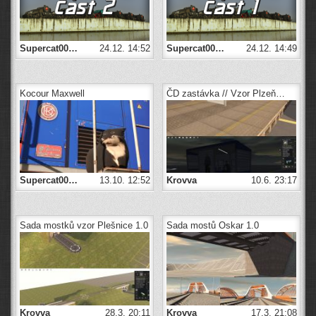
Supercat00…
24.12. 14:52
Supercat00…
24.12. 14:49
Kocour Maxwell
ČD zastávka // Vzor Plzeň…
Supercat00…
13.10. 12:52
Krovva
10.6. 23:17
Sada mostků vzor Plešnice 1.0
Sada mostů Oskar 1.0
Krovva
28.3. 20:11
Krovva
17.3. 21:08