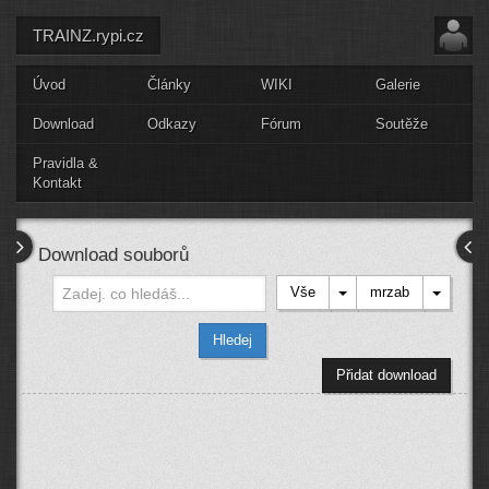
TRAINZ.rypi.cz
Úvod
Články
WIKI
Galerie
Download
Odkazy
Fórum
Soutěže
Pravidla &
Kontakt
Download souborů
Vše
mrzab
Hledej
Přidat download