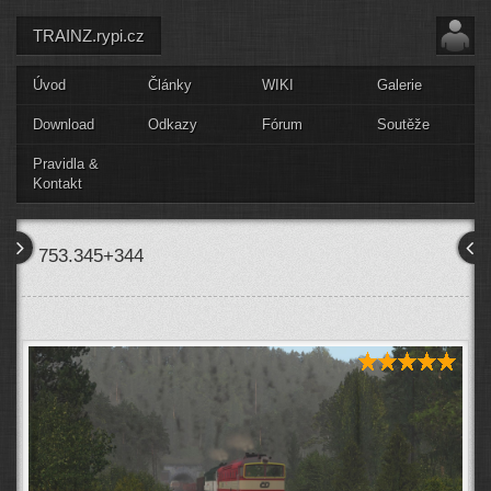
TRAINZ.rypi.cz
Úvod
Články
WIKI
Galerie
Download
Odkazy
Fórum
Soutěže
Pravidla &
Kontakt
753.345+344