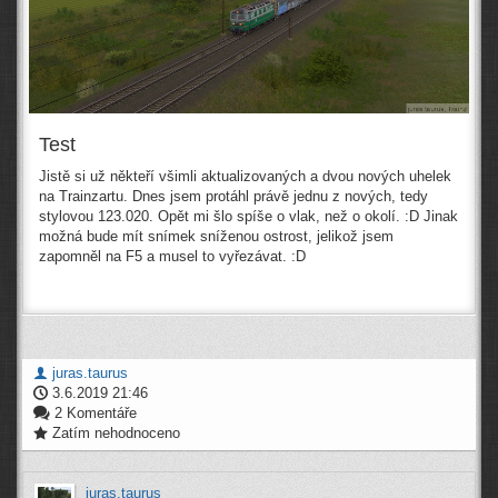
Test
Jistě si už někteří všimli aktualizovaných a dvou nových uhelek
na Trainzartu. Dnes jsem protáhl právě jednu z nových, tedy
stylovou 123.020. Opět mi šlo spíše o vlak, než o okolí. :D Jinak
možná bude mít snímek sníženou ostrost, jelikož jsem
zapomněl na F5 a musel to vyřezávat. :D
juras.taurus
3.6.2019 21:46
2 Komentáře
Zatím nehodnoceno
juras.taurus