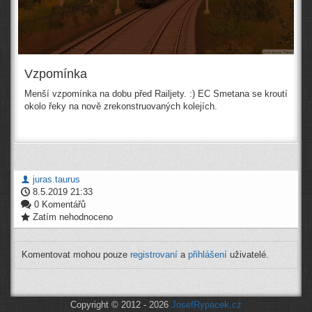
Vzpomínka
Menší vzpomínka na dobu před Railjety. :) EC Smetana se kroutí
okolo řeky na nově zrekonstruovaných kolejích.
juras.taurus
8.5.2019 21:33
0 Komentářů
Zatím nehodnoceno
Komentovat mohou pouze
registrovaní
a
přihlášení
uživatelé.
Copyright © 2012 - 2026
JosefRypacek.cz