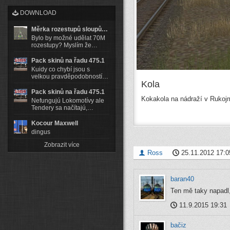
DOWNLOAD
Měrka rozestupů sloupů…
Bylo by možné udělat 70M
rozestupy? Myslím že…
Pack skinů na řadu 475.1
Kuidy co chybí jsou s
velkou pravděpodobností…
Kola
Pack skinů na řadu 475.1
Kokakola na nádraží v Rukoj
Nefungujú Lokomotívy ale
Tendery sa načítajú,…
Kocour Maxwell
dingus
Zobrazit více
Ross
25.11.2012 17:0
baran40
Ten mě taky napadl,
11.9.2015 19:31
bačiz