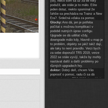
(58), niečo som sa už za tie roky
podučil, ale stále je to málo. Ešte
jeden dotaz, niekto spomínal že
ľahšie sa prechádza na Trainz a New
Era?. Srdečná vďaka za pomoc.
Glocky:
Ano dá, jen je potřeba
počítat s možnou komplikací v
podobě nutných úprav configu.
Upgrade se dá udělat vždy,
downgrade málo kdy, hlavně u map je
to problém, objekty se jakž takž dají,
ale taky to není pravidlo. Verzi bych
za sebe doporučil TRS 2019, verze
2022 se stále vyvíjí, takže by mohly
nastávat další a další problémy po
různých upgradech hry.
doktor:
Dobrý deň, chcem Vás
poprosiť o pomoc, radu či sa dá
preniesť tvorba TRS 2009 do vyššej
hry? A najlepšie do akej? Ďakujem.
Glocky:
scenery 1 znak téměř
připraven
(
ODKAZ
)
auto2:
ahoj schvaluji do 14:00
Pak hezké vánoce