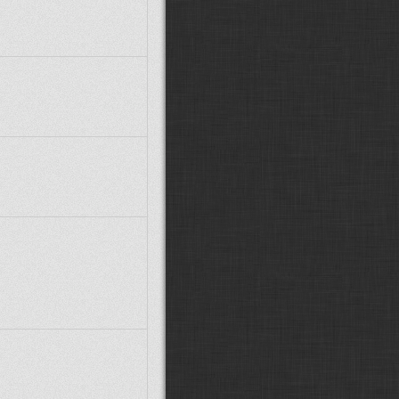
CDJIRIK:
Zdravím, jak v nejnovějším
trainzu otevřu dveře. Zkoumám to už
dlouho, ale jaksi jsem na to nedošel
:D ...
joseffischer20:
Jak lze obnovit
stahování z AURANU.
petros:
U mě na FB
JAKUBruzan:
Zdravím. Mohl bych
se zeptat odkud stáhnout Petrosovy
Panthery?
sominus:
Ještě co se týče šalin od
kukubaku co jsou zde - tam bylo
nutno noční interiér vypnout, protože
svítil i ve dne. Asi je to dáno s
propojením z BUSE, který maj efect
texture-replaicement.
sominus:
U těch Bdmtee se leda
poradit s klukama z TFP, u ypsylonů
jsou noční interiér a corony stejným
způsobem. Koleje mi stačí klasický
Trundovy, jen ještě budu zkoušet
nastavovat track condition.
Xcommira:
JJ mrkni na to, budeš li
mít čas. Konce zatím nevím proč
nejdou. Placka tam je, ale nezáří.