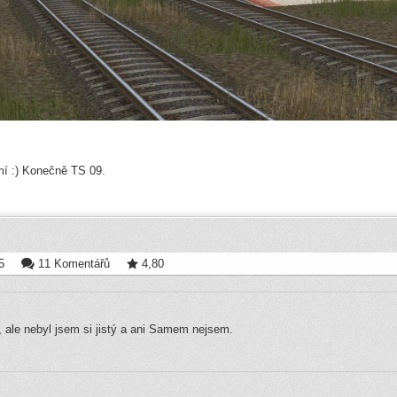
mí :) Konečně TS 09.
5
11 Komentářů
4,80
 ale nebyl jsem si jistý a ani Samem nejsem.