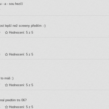
pu - a - sou hezčí
7
ost lepší než screeny předtím :-)
9
Hodnocení: 5 z 5
3
Hodnocení: 5 z 5
 to máš :)
7
Hodnocení: 5 z 5
ral predtim trs 06?
4
Hodnocení: 5 z 5