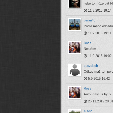
nebo to může být 
11.9.2015 19:14
baran40
Podle mého odhadu 
11.9.2015 19:11
Ross
Netuším
11.9.2015 19:02
zpozdech
Odkud máš ten per
5.9.2015 16:42
Ross
Auto, díky, já byl v
25.11.2012 20:3
auto2