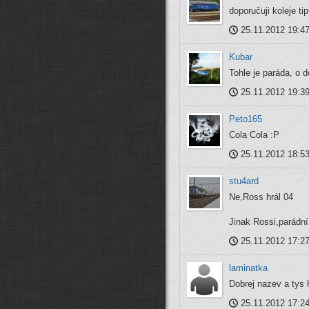
doporučuji koleje ti
25.11.2012 19:4
Kubar
Tohle je paráda, o d
25.11.2012 19:3
Peto165
Cola Cola :P
25.11.2012 18:5
stu4ard
Ne,Ross hrál 04
Jinak Rossi,parádní
25.11.2012 17:2
laminatka
Dobrej nazev a tys h
25.11.2012 17:2