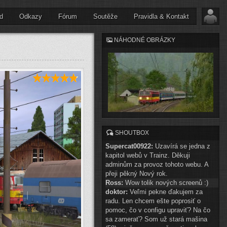
d
Odkazy
Fórum
Soutěže
Pravidla & Kontakt
NÁHODNÉ OBRÁZKY
SHOUTBOX
Supercat00922:
Uzavírá se jedna z
kapitol webů v Trainz. Děkuji
adminům za provoz tohoto webu. A
přeji pěkný Nový rok.
Ross:
Wow tolik nových screenů :)
doktor:
Veľmi pekne ďakujem za
radu. Len chcem ešte poprosiť o
pomoc, čo v configu upraviť? Na čo
sa zamerať? Som už stará mašina