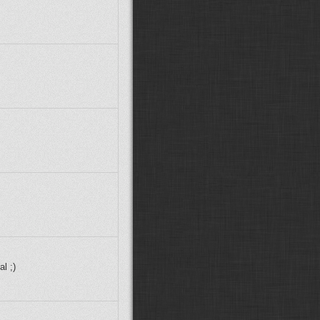
MarwiX CZ:
Zdravím, předpokládám
že Stejfovy modely už stáhnout
nejdou, ptrotože není Ulož.to.
Glocky:
další posun v návěstidlech:
(
ODKAZ
)
VojtikJ:
možná :D taky jen záchvěv
nostalgie :D
Fandda:
Možná :D :D
Supercat00922:
Fandd je zpět!!
Paráda
Fandda:
Žiju... :D Vojto, ticho :D
Co se tu událo za tu dobu?
VojtikJ:
jo zlátořil jsem ho zpátky :D
esce:
Fanddo, ty zijes? :-)
Fandda:
Dobrý den, jak se máte?
Xcommira:
Zdravím, o takových
přejezdech nevím, ale vše jde
poštelovat pokud se chce. A není to
až tak složité.
martinondra:
Ahoj, dají se někde
splašit ideálně české přejezdy se
l ;)
závorami, které mají osovou
vzdálenost kolejí 4 metry? Všechny,
co jsem našel, jsou s 5metrovou
vzdáleností. Díky.