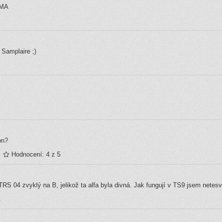
FMA
Samplaire ;)
on?
Hodnocení: 4 z 5
 TRS 04 zvyklý na B, jelikož ta alfa byla divná. Jak fungují v TS9 jsem netesva
1