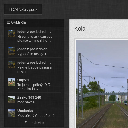
TRAINZ.rypi.cz
GALERIE
Kola
jeden z posledních…
Hi sorry to ask can you
please tell me if the…
jeden z posledních…
Vypadá to hezky :)
jeden z posledních…
Pěkně k sobě pasují si
myslím.
Odjezd
To je moc pěkný :D Ta
Karkulka taky
Zsskc 363 140
moc pekné :)
Ucelenka
Moc pěkný Chudeřice :)
Zobrazit více