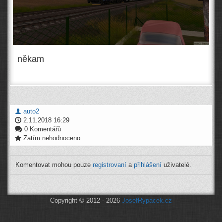
někam
auto2
2.11.2018 16:29
0 Komentářů
Zatím nehodnoceno
Komentovat mohou pouze
registrovaní
a
přihlášení
uživatelé.
Copyright © 2012 - 2026
JosefRypacek.cz