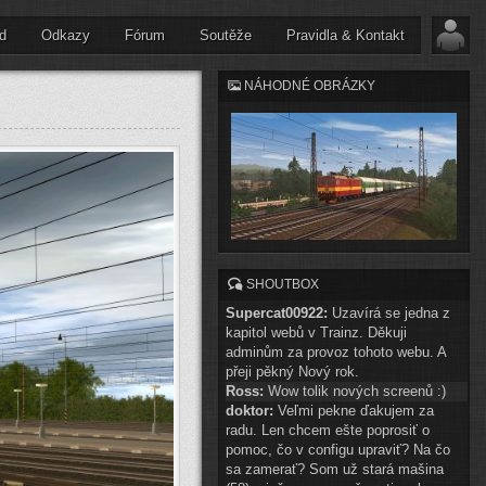
d
Odkazy
Fórum
Soutěže
Pravidla & Kontakt
NÁHODNÉ OBRÁZKY
SHOUTBOX
Supercat00922:
Uzavírá se jedna z
kapitol webů v Trainz. Děkuji
adminům za provoz tohoto webu. A
přeji pěkný Nový rok.
Ross:
Wow tolik nových screenů :)
doktor:
Veľmi pekne ďakujem za
radu. Len chcem ešte poprosiť o
pomoc, čo v configu upraviť? Na čo
sa zamerať? Som už stará mašina