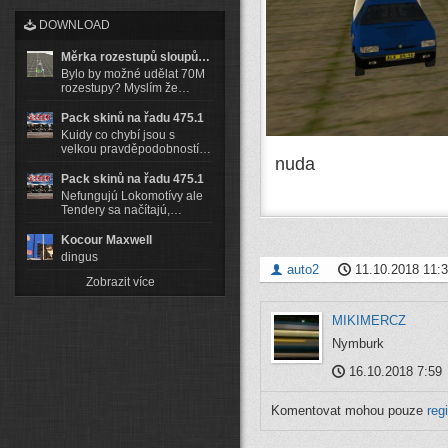
DOWNLOAD
Měrka rozestupů sloupů…
Bylo by možné udělat 70M
rozestupy? Myslím že…
Pack skinů na řadu 475.1
Kuidy co chybí jsou s
velkou pravděpodobností…
nuda
Pack skinů na řadu 475.1
Nefungujú Lokomotívy ale
Tendery sa načítajú,…
Kocour Maxwell
dingus
auto2
11.10.2018 11:
Zobrazit více
MIKIMERCZ
Nymburk
16.10.2018 7:59
Komentovat mohou pouze
reg