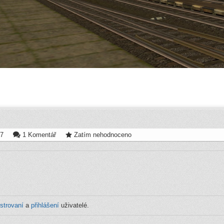
37
1 Komentář
Zatím nehodnoceno
istrovaní
a
přihlášení
uživatelé.