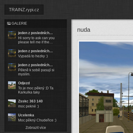
TRAINZ.rypi.cz
GALERIE
nuda
jeden z posledních…
Hi sorry to ask can you
please tell me if the…
jeden z posledních…
Vypadá to hezky :)
jeden z posledních…
Pěkně k sobě pasují si
myslím.
Odjezd
To je moc pěkný :D Ta
Karkulka taky
Zsskc 363 140
moc pekné :)
Ucelenka
Moc pěkný Chudeřice :)
Zobrazit více