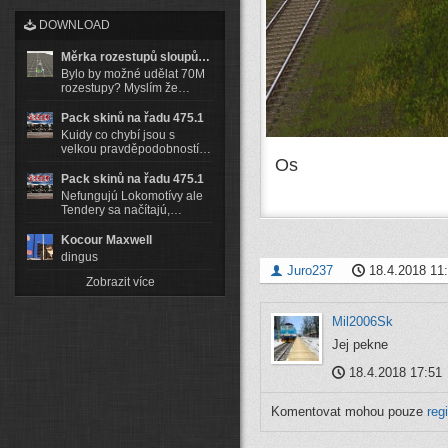
DOWNLOAD
Měrka rozestupů sloupů…
Bylo by možné udělat 70M
rozestupy? Myslím že…
Pack skinů na řadu 475.1
Kuidy co chybí jsou s
velkou pravděpodobností…
Os
Pack skinů na řadu 475.1
Nefungujú Lokomotívy ale
Tendery sa načítajú,…
Kocour Maxwell
dingus
Juro237
18.4.2018 11
Zobrazit více
Mil2006Sk
Jej pekne
18.4.2018 17:51
Komentovat mohou pouze
reg