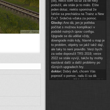
(58), niečo som sa už za tie roky
podučil, ale stále je to málo. Ešte
jeden dotaz, niekto spomínal že
ľahšie sa prechádza na Trainz a New
Era?. Srdečná vďaka za pomoc.
Glocky:
Ano dá, jen je potřeba
počítat s možnou komplikací v
podobě nutných úprav configu.
Upgrade se dá udělat vždy,
downgrade málo kdy, hlavně u map je
to problém, objekty se jakž takž dají,
ale taky to není pravidlo. Verzi bych
za sebe doporučil TRS 2019, verze
2022 se stále vyvíjí, takže by mohly
nastávat další a další problémy po
různých upgradech hry.
doktor:
Dobrý deň, chcem Vás
poprosiť o pomoc, radu či sa dá
preniesť tvorba TRS 2009 do vyššej
hry? A najlepšie do akej? Ďakujem.
Glocky:
scenery 1 znak téměř
připraven
(
ODKAZ
)
auto2:
ahoj schvaluji do 14:00
Pak hezké vánoce