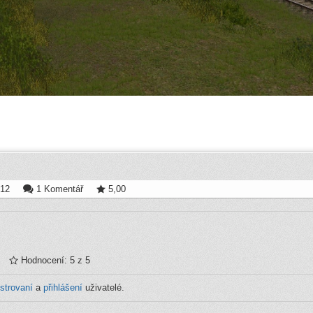
:12
1 Komentář
5,00
Hodnocení: 5 z 5
istrovaní
a
přihlášení
uživatelé.