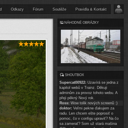
d
Odkazy
Fórum
Soutěže
Pravidla & Kontakt
NÁHODNÉ OBRÁZKY
SHOUTBOX
Supercat00922:
Uzavírá se jedna z
kapitol webů v Trainz. Děkuji
adminům za provoz tohoto webu. A
přeji pěkný Nový rok.
Ross:
Wow tolik nových screenů :)
doktor:
Veľmi pekne ďakujem za
radu. Len chcem ešte poprosiť o
pomoc, čo v configu upraviť? Na čo
sa zamerať? Som už stará mašina