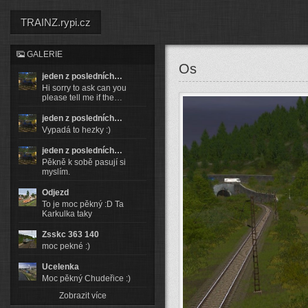
TRAINZ.rypi.cz
GALERIE
Os
jeden z posledních…
Hi sorry to ask can you
please tell me if the…
jeden z posledních…
Vypadá to hezky :)
jeden z posledních…
Pěkně k sobě pasují si
myslím.
Odjezd
To je moc pěkný :D Ta
Karkulka taky
Zsskc 363 140
moc pekné :)
Ucelenka
Moc pěkný Chudeřice :)
Zobrazit více