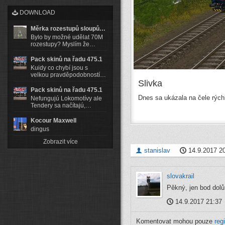
DOWNLOAD
Měrka rozestupů sloupů…
Bylo by možné udělat 70M
rozestupy? Myslím že…
Pack skinů na řadu 475.1
Kuidy co chybí jsou s
velkou pravděpodobností…
Slivka
Pack skinů na řadu 475.1
Dnes sa ukázala na čele rýchl
Nefungujú Lokomotívy ale
Tendery sa načítajú,…
Kocour Maxwell
dingus
Zobrazit více
stanislav
14.9.2017 2
slovakrail
Pěkný, jen bod dolů
14.9.2017 21:37
Komentovat mohou pouze
reg