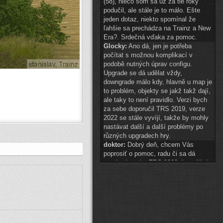
(58), niečo som sa už za tie roky
podučil, ale stále je to málo. Ešte
jeden dotaz, niekto spomínal že
ľahšie sa prechádza na Trainz a New
Era?. Srdečná vďaka za pomoc.
Glocky:
Ano dá, jen je potřeba
počítat s možnou komplikací v
podobě nutných úprav configu.
Upgrade se dá udělat vždy,
downgrade málo kdy, hlavně u map je
to problém, objekty se jakž takž dají,
ale taky to není pravidlo. Verzi bych
za sebe doporučil TRS 2019, verze
2022 se stále vyvíjí, takže by mohly
nastávat další a další problémy po
různých upgradech hry.
doktor:
Dobrý deň, chcem Vás
poprosiť o pomoc, radu či sa dá
preniesť tvorba TRS 2009 do vyššej
hry? A najlepšie do akej? Ďakujem.
Glocky:
scenery 1 znak téměř
připraven
(
ODKAZ
)
auto2:
ahoj schvaluji do 14:00
Pak hezké vánoce