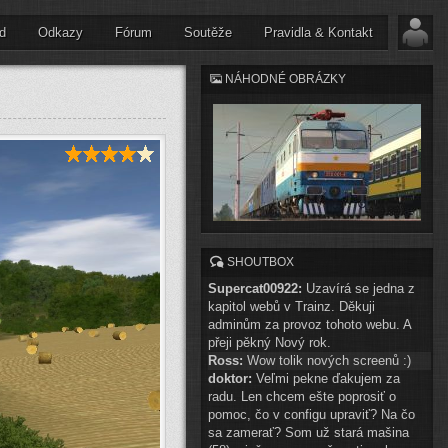
d
Odkazy
Fórum
Soutěže
Pravidla & Kontakt
NÁHODNÉ OBRÁZKY
SHOUTBOX
Supercat00922:
Uzavírá se jedna z
kapitol webů v Trainz. Děkuji
adminům za provoz tohoto webu. A
přeji pěkný Nový rok.
Ross:
Wow tolik nových screenů :)
doktor:
Veľmi pekne ďakujem za
radu. Len chcem ešte poprosiť o
pomoc, čo v configu upraviť? Na čo
sa zamerať? Som už stará mašina