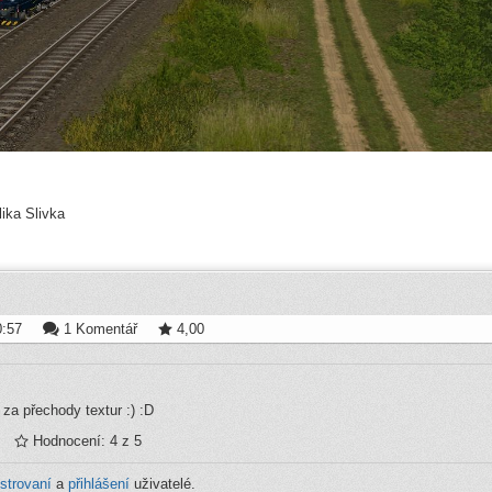
ika Slivka
0:57
1 Komentář
4,00
 za přechody textur :) :D
Hodnocení: 4 z 5
istrovaní
a
přihlášení
uživatelé.