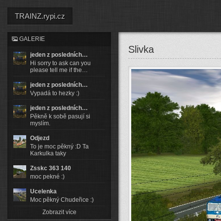
TRAINZ.rypi.cz
GALERIE
Slivka
jeden z posledních…
Hi sorry to ask can you
please tell me if the…
jeden z posledních…
Vypadá to hezky :)
jeden z posledních…
Pěkně k sobě pasují si
myslím.
Odjezd
To je moc pěkný :D Ta
Karkulka taky
Zsskc 363 140
moc pekné :)
Ucelenka
Moc pěkný Chudeřice :)
Zobrazit více