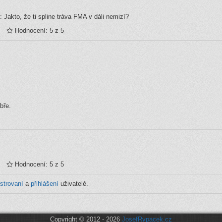
 Jakto, že ti spline tráva FMA v dáli nemizí?
Hodnocení: 5 z 5
bře.
Hodnocení: 5 z 5
istrovaní
a
přihlášení
uživatelé.
Copyright © 2012 - 2026
JosefRypacek.cz