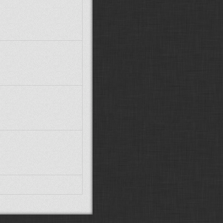
MarwiX CZ:
Zdravím, předpokládám
že Stejfovy modely už stáhnout
nejdou, ptrotože není Ulož.to.
Glocky:
další posun v návěstidlech:
(
ODKAZ
)
VojtikJ:
možná :D taky jen záchvěv
nostalgie :D
Fandda:
Možná :D :D
Supercat00922:
Fandd je zpět!!
Paráda
Fandda:
Žiju... :D Vojto, ticho :D
Co se tu událo za tu dobu?
VojtikJ:
jo zlátořil jsem ho zpátky :D
esce:
Fanddo, ty zijes? :-)
Fandda:
Dobrý den, jak se máte?
Xcommira:
Zdravím, o takových
přejezdech nevím, ale vše jde
poštelovat pokud se chce. A není to
až tak složité.
martinondra:
Ahoj, dají se někde
splašit ideálně české přejezdy se
závorami, které mají osovou
vzdálenost kolejí 4 metry? Všechny,
co jsem našel, jsou s 5metrovou
vzdáleností. Díky.