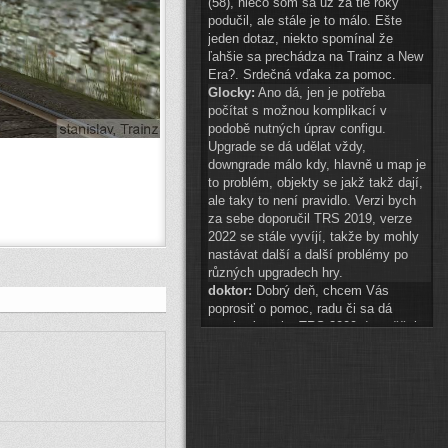
(58), niečo som sa už za tie roky
podučil, ale stále je to málo. Ešte
jeden dotaz, niekto spomínal že
ľahšie sa prechádza na Trainz a New
Era?. Srdečná vďaka za pomoc.
Glocky:
Ano dá, jen je potřeba
počítat s možnou komplikací v
podobě nutných úprav configu.
Upgrade se dá udělat vždy,
downgrade málo kdy, hlavně u map je
to problém, objekty se jakž takž dají,
ale taky to není pravidlo. Verzi bych
za sebe doporučil TRS 2019, verze
2022 se stále vyvíjí, takže by mohly
nastávat další a další problémy po
různých upgradech hry.
doktor:
Dobrý deň, chcem Vás
poprosiť o pomoc, radu či sa dá
preniesť tvorba TRS 2009 do vyššej
hry? A najlepšie do akej? Ďakujem.
Glocky:
scenery 1 znak téměř
připraven
(
ODKAZ
)
auto2:
ahoj schvaluji do 14:00
Pak hezké vánoce