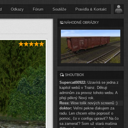
d
Odkazy
Fórum
Soutěže
Pravidla & Kontakt
NÁHODNÉ OBRÁZKY
SHOUTBOX
Supercat00922:
Uzavírá se jedna z
kapitol webů v Trainz. Děkuji
adminům za provoz tohoto webu. A
přeji pěkný Nový rok.
Ross:
Wow tolik nových screenů :)
doktor:
Veľmi pekne ďakujem za
radu. Len chcem ešte poprosiť o
pomoc, čo v configu upraviť? Na čo
sa zamerať? Som už stará mašina