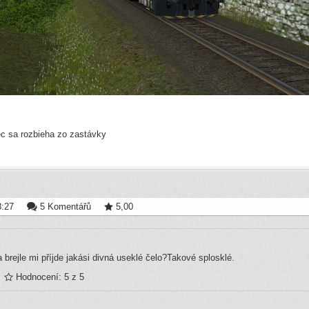
c sa rozbieha zo zastávky
8:27
5 Komentářů
5,00
 brejle mi příjde jakási divná useklé čelo?Takové splosklé.
Hodnocení: 5 z 5