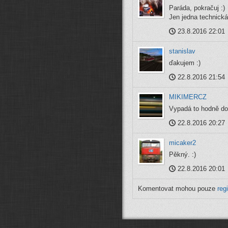
Paráda, pokračuj :)
Jen jedna technická:
23.8.2016 22:01
stanislav
ďakujem :)
22.8.2016 21:54
MIKIMERCZ
Vypadá to hodně do
22.8.2016 20:27
micaker2
Pěkný. :)
22.8.2016 20:01
Komentovat mohou pouze
reg