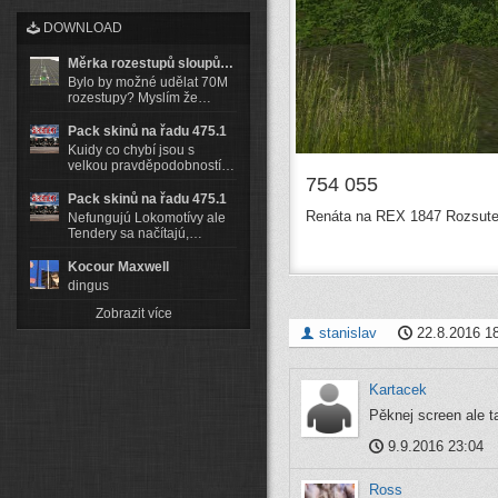
DOWNLOAD
Měrka rozestupů sloupů…
Bylo by možné udělat 70M
rozestupy? Myslím že…
Pack skinů na řadu 475.1
Kuidy co chybí jsou s
velkou pravděpodobností…
754 055
Pack skinů na řadu 475.1
Renáta na REX 1847 Rozsute
Nefungujú Lokomotívy ale
Tendery sa načítajú,…
Kocour Maxwell
dingus
Zobrazit více
stanislav
22.8.2016 1
Kartacek
Pěknej screen ale ta
9.9.2016 23:04
Ross