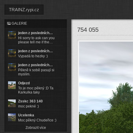
TRAINZ.rypi.cz
GALERIE
754 055
jeden z posledních…
Hi sorry to ask can you
please tell me if the…
jeden z posledních…
Vypadá to hezky :)
jeden z posledních…
Pěkně k sobě pasují si
myslím.
Odjezd
To je moc pěkný :D Ta
Karkulka taky
Zsskc 363 140
moc pekné :)
Ucelenka
Moc pěkný Chudeřice :)
Zobrazit více