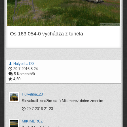
Os 163 054-0 vychádza z tunela
Hulyeliba123
29.7.2016 8:24
5 Komentářů
4,50
Hulyeliba123
Slovakrail: snažim sa :) Mikimercz:dobre zmenim
29.7.2016 21:23
MIKIMERCZ