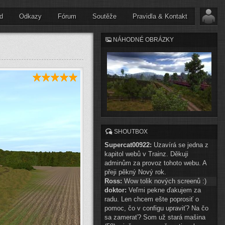
d
Odkazy
Fórum
Soutěže
Pravidla & Kontakt
NÁHODNÉ OBRÁZKY
SHOUTBOX
Supercat00922:
Uzavírá se jedna z
kapitol webů v Trainz. Děkuji
adminům za provoz tohoto webu. A
přeji pěkný Nový rok.
Ross:
Wow tolik nových screenů :)
doktor:
Veľmi pekne ďakujem za
radu. Len chcem ešte poprosiť o
pomoc, čo v configu upraviť? Na čo
sa zamerať? Som už stará mašina