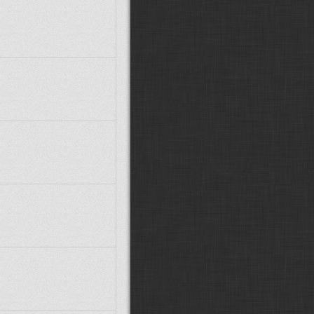
MarwiX CZ:
Zdravím, předpokládám
že Stejfovy modely už stáhnout
nejdou, ptrotože není Ulož.to.
Glocky:
další posun v návěstidlech:
(
ODKAZ
)
VojtikJ:
možná :D taky jen záchvěv
nostalgie :D
Fandda:
Možná :D :D
Supercat00922:
Fandd je zpět!!
Paráda
Fandda:
Žiju... :D Vojto, ticho :D
Co se tu událo za tu dobu?
VojtikJ:
jo zlátořil jsem ho zpátky :D
esce:
Fanddo, ty zijes? :-)
Fandda:
Dobrý den, jak se máte?
Xcommira:
Zdravím, o takových
přejezdech nevím, ale vše jde
poštelovat pokud se chce. A není to
až tak složité.
martinondra:
Ahoj, dají se někde
splašit ideálně české přejezdy se
závorami, které mají osovou
vzdálenost kolejí 4 metry? Všechny,
co jsem našel, jsou s 5metrovou
vzdáleností. Díky.