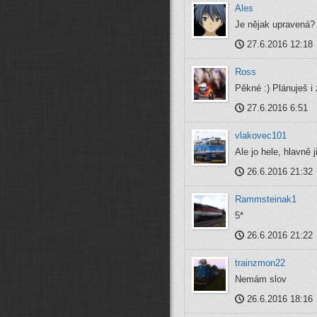
Ales
Je nějak upravená?
27.6.2016 12:18
Ross
Pěkné :) Plánuješ i
27.6.2016 6:51
vlakovec101
Ale jo hele, hlavně 
26.6.2016 21:32
Rammsteinak1
5*
26.6.2016 21:22
trainzmon22
Nemám slov
26.6.2016 18:16