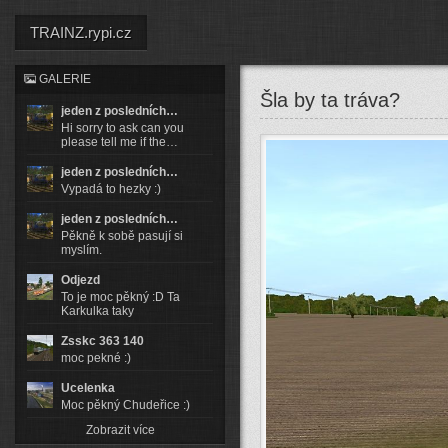
TRAINZ.rypi.cz
GALERIE
Šla by ta tráva?
jeden z posledních…
Hi sorry to ask can you
please tell me if the…
jeden z posledních…
Vypadá to hezky :)
jeden z posledních…
Pěkně k sobě pasují si
myslím.
Odjezd
To je moc pěkný :D Ta
Karkulka taky
Zsskc 363 140
moc pekné :)
Ucelenka
Moc pěkný Chudeřice :)
Zobrazit více