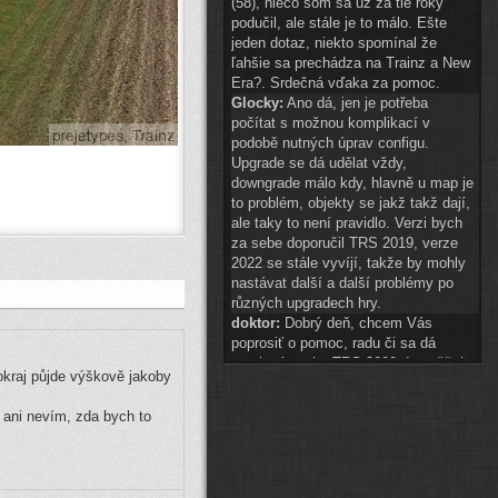
(58), niečo som sa už za tie roky
podučil, ale stále je to málo. Ešte
jeden dotaz, niekto spomínal že
ľahšie sa prechádza na Trainz a New
Era?. Srdečná vďaka za pomoc.
Glocky:
Ano dá, jen je potřeba
počítat s možnou komplikací v
podobě nutných úprav configu.
Upgrade se dá udělat vždy,
downgrade málo kdy, hlavně u map je
to problém, objekty se jakž takž dají,
ale taky to není pravidlo. Verzi bych
za sebe doporučil TRS 2019, verze
2022 se stále vyvíjí, takže by mohly
nastávat další a další problémy po
různých upgradech hry.
doktor:
Dobrý deň, chcem Vás
poprosiť o pomoc, radu či sa dá
preniesť tvorba TRS 2009 do vyššej
 okraj půjde výškově jakoby
hry? A najlepšie do akej? Ďakujem.
Glocky:
scenery 1 znak téměř
a ani nevím, zda bych to
připraven
(
ODKAZ
)
auto2:
ahoj schvaluji do 14:00
Pak hezké vánoce