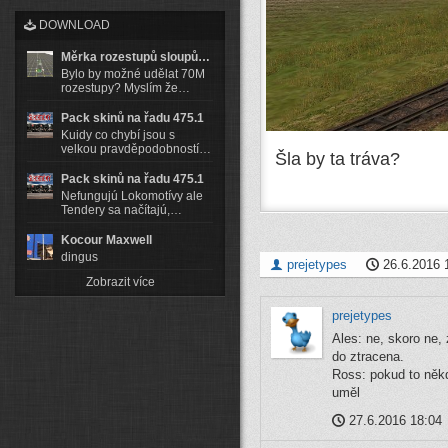
DOWNLOAD
Měrka rozestupů sloupů…
Bylo by možné udělat 70M
rozestupy? Myslím že…
Pack skinů na řadu 475.1
Kuidy co chybí jsou s
velkou pravděpodobností…
Šla by ta tráva?
Pack skinů na řadu 475.1
Nefungujú Lokomotívy ale
Tendery sa načítajú,…
Kocour Maxwell
dingus
prejetypes
26.6.2016 
Zobrazit více
prejetypes
Ales: ne, skoro ne, 
do ztracena.
Ross: pokud to někd
uměl
27.6.2016 18:04