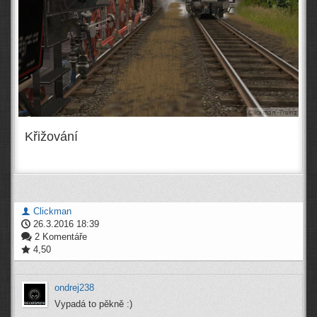
Křižování
Clickman
26.3.2016 18:39
2 Komentáře
4,50
ondrej238
Vypadá to pěkně :)