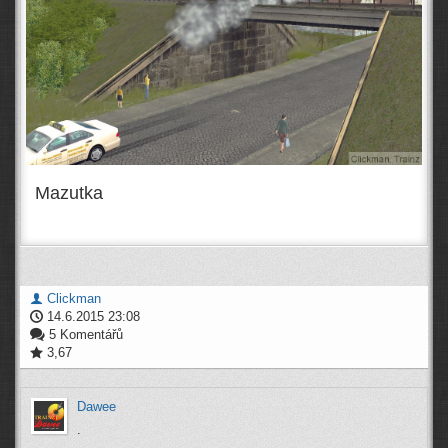
Mazutka
Clickman
14.6.2015 23:08
5 Komentářů
3,67
Dawee
.