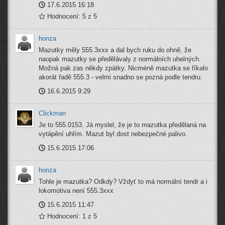
17.6.2015 16:18
Hodnocení: 5 z 5
honza
Mazutky měly 555.3xxx a dal bych ruku do ohně, že
naopak mazutky se předělávaly z normálních uhelných.
Možná pak zas někdy zpátky. Nicméně mazutka se říkalo
akorát řadě 555.3 - velmi snadno se pozná podle tendru.
16.6.2015 9:29
Clickman
Je to 555.0153. Já myslel, že je to mazutka předělaná na
vytápění uhlím. Mazut byl dost nebezpečné palivo.
15.6.2015 17:06
honza
Tohle je mazutka? Odkdy? Vždyť to má normální tendr a i
lokomotiva není 555.3xxx
15.6.2015 11:47
Hodnocení: 1 z 5