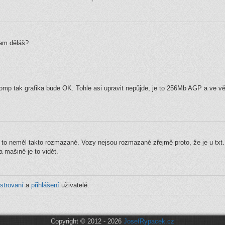
tam děláš?
mp tak grafika bude OK. Tohle asi upravit nepůjde, je to 256Mb AGP a ve vět
s to neměl takto rozmazané. Vozy nejsou rozmazané zřejmě proto, že je u txt.
 mašině je to vidět.
istrovaní
a
přihlášení
uživatelé.
Copyright © 2012 - 2026
JosefRypacek.cz