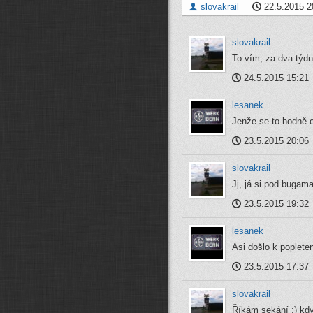
slovakrail
22.5.2015 2
slovakrail
To vím, za dva týd
24.5.2015 15:21
lesanek
Jenže se to hodně od
23.5.2015 20:06
slovakrail
Jj, já si pod bugam
23.5.2015 19:32
lesanek
Asi došlo k popleten
23.5.2015 17:37
slovakrail
Říkám sekání ;) kdy