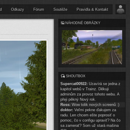
d
Odkazy
Fórum
Soutěže
Pravidla & Kontakt
NÁHODNÉ OBRÁZKY
SHOUTBOX
Supercat00922:
Uzavírá se jedna z
kapitol webů v Trainz. Děkuji
adminům za provoz tohoto webu. A
přeji pěkný Nový rok.
Ross:
Wow tolik nových screenů :)
doktor:
Veľmi pekne ďakujem za
radu. Len chcem ešte poprosiť o
pomoc, čo v configu upraviť? Na čo
sa zamerať? Som už stará mašina