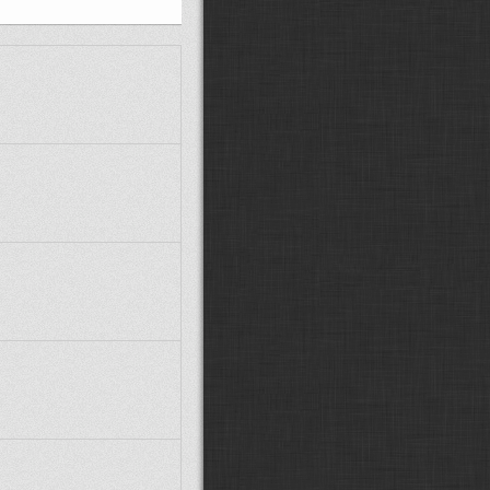
MarwiX CZ:
Zdravím, předpokládám
že Stejfovy modely už stáhnout
nejdou, ptrotože není Ulož.to.
Glocky:
další posun v návěstidlech:
(
ODKAZ
)
VojtikJ:
možná :D taky jen záchvěv
nostalgie :D
Fandda:
Možná :D :D
Supercat00922:
Fandd je zpět!!
Paráda
Fandda:
Žiju... :D Vojto, ticho :D
Co se tu událo za tu dobu?
VojtikJ:
jo zlátořil jsem ho zpátky :D
esce:
Fanddo, ty zijes? :-)
Fandda:
Dobrý den, jak se máte?
Xcommira:
Zdravím, o takových
přejezdech nevím, ale vše jde
poštelovat pokud se chce. A není to
až tak složité.
martinondra:
Ahoj, dají se někde
splašit ideálně české přejezdy se
závorami, které mají osovou
vzdálenost kolejí 4 metry? Všechny,
co jsem našel, jsou s 5metrovou
vzdáleností. Díky.