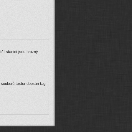
CDJIRIK:
Zdravím, jak v nejnovějším
trainzu otevřu dveře. Zkoumám to už
dlouho, ale jaksi jsem na to nedošel
:D ...
joseffischer20:
Jak lze obnovit
stahování z AURANU.
petros:
U mě na FB
JAKUBruzan:
Zdravím. Mohl bych
se zeptat odkud stáhnout Petrosovy
Panthery?
ší stanici jsou hrozný
sominus:
Ještě co se týče šalin od
kukubaku co jsou zde - tam bylo
nutno noční interiér vypnout, protože
svítil i ve dne. Asi je to dáno s
propojením z BUSE, který maj efect
texture-replaicement.
 souborů textur dopsán tag
sominus:
U těch Bdmtee se leda
poradit s klukama z TFP, u ypsylonů
jsou noční interiér a corony stejným
způsobem. Koleje mi stačí klasický
Trundovy, jen ještě budu zkoušet
nastavovat track condition.
Xcommira:
JJ mrkni na to, budeš li
mít čas. Konce zatím nevím proč
nejdou. Placka tam je, ale nezáří.