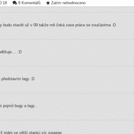
0:18
8 Komentářů
Zatím nehodnoceno
ny budu stavět už v 09 takže mě čeká zase práce se součástma :D
lišuje.... :D
a představím lagy :D
í pojmů bugy a lagy...
ž mám ve větší stanici víc souprav