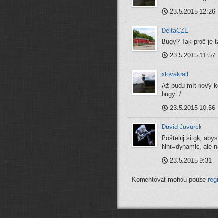
23.5.2015 12:26
DeltaCZE
Bugy? Tak proč je 
23.5.2015 11:57
slovakrail
Až budu mít nový ko
bugy :/
23.5.2015 10:56
David Javůrek
Pošteluj si gk, aby
hint=dynamic, ale na
23.5.2015 9:31
Komentovat mohou pouze
reg