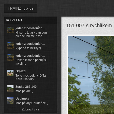
TRAINZ.rypi.cz
GALERIE
151.007 s rychlíkem
jeden z posledních…
Hi sorry to ask can you
please tell me if the…
jeden z posledních…
Vypadá to hezky :)
jeden z posledních…
Pěkně k sobě pasují si
myslím.
Odjezd
To je moc pěkný :D Ta
Karkulka taky
Zsskc 363 140
moc pekné :)
Ucelenka
Moc pěkný Chudeřice :)
Zobrazit více