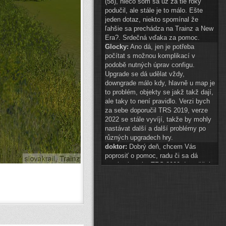
(58), niečo som sa už za tie roky
podučil, ale stále je to málo. Ešte
jeden dotaz, niekto spomínal že
ľahšie sa prechádza na Trainz a New
Era?. Srdečná vďaka za pomoc.
Glocky:
Ano dá, jen je potřeba
počítat s možnou komplikací v
podobě nutných úprav configu.
Upgrade se dá udělat vždy,
downgrade málo kdy, hlavně u map je
to problém, objekty se jakž takž dají,
ale taky to není pravidlo. Verzi bych
za sebe doporučil TRS 2019, verze
2022 se stále vyvíjí, takže by mohly
nastávat další a další problémy po
různých upgradech hry.
doktor:
Dobrý deň, chcem Vás
poprosiť o pomoc, radu či sa dá
preniesť tvorba TRS 2009 do vyššej
hry? A najlepšie do akej? Ďakujem.
Glocky:
scenery 1 znak téměř
připraven
(
ODKAZ
)
auto2:
ahoj schvaluji do 14:00
Pak hezké vánoce