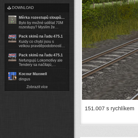
DOWNLOAD
Měrka rozestupů sloupů…
Bylo by možné udělat 70M
rozestupy? Myslím že…
Pack skinů na řadu 475.1
Kuidy co chybí jsou s
velkou pravděpodobností…
Pack skinů na řadu 475.1
Nefungujú Lokomotívy ale
Tendery sa načítajú,…
Kocour Maxwell
dingus
Zobrazit více
151.007 s rychlíkem