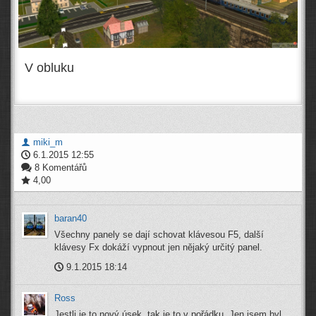
V obluku
miki_m
6.1.2015 12:55
8 Komentářů
4,00
baran40
Všechny panely se dají schovat klávesou F5, další
klávesy Fx dokáží vypnout jen nějaký určitý panel.
9.1.2015 18:14
Ross
Jestli je to nový úsek, tak je to v pořádku. Jen jsem byl