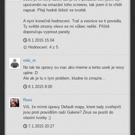
upozorněn na smazání toho screenu, tak jsem ti to chtěl
napsat. Přeji hodně štěstí ve tvorbě.
A nyní konečně hodnocení. Trať a vesnice se ti povedla.
Ty světlé stromy vlevo se mi vůbec nelíbí. Příště
doporučuju vypnout panely.
8.1.2015 15:04
Hodnocení: 4 z 5
miki_m
No tak tie upravy su viac ako mierne a tento usek je novy
uplne :D
Ale ak je tu s tym problem, kludne to zmazte...
8.1.2015 8:00
Ross
Víš, že mírné úpravy Default mapy, které tady zveřejníš
jsou proti pravidlům naší Galerie? Zkus se pustit do
vlastní tvorby ;)
7.1.2015 20:27