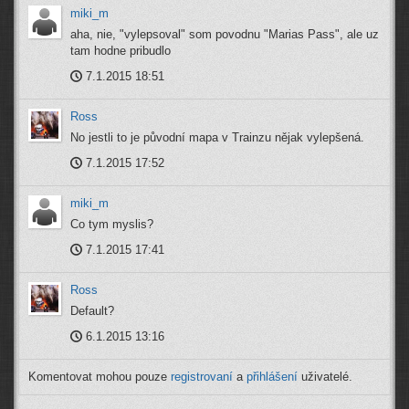
miki_m
aha, nie, "vylepsoval" som povodnu "Marias Pass", ale uz
tam hodne pribudlo
7.1.2015 18:51
Ross
No jestli to je původní mapa v Trainzu nějak vylepšená.
7.1.2015 17:52
miki_m
Co tym myslis?
7.1.2015 17:41
Ross
Default?
6.1.2015 13:16
Komentovat mohou pouze
registrovaní
a
přihlášení
uživatelé.