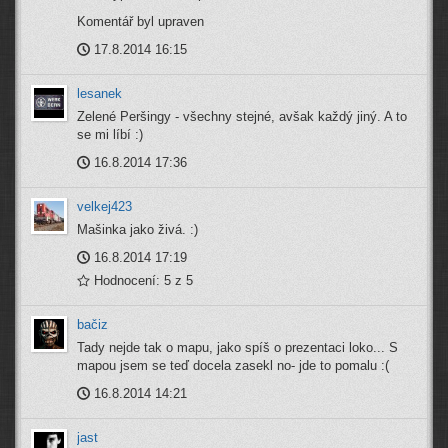
Komentář byl upraven
17.8.2014 16:15
lesanek
Zelené Peršingy - všechny stejné, avšak každý jiný. A to
se mi líbí :)
16.8.2014 17:36
velkej423
Mašinka jako živá. :)
16.8.2014 17:19
Hodnocení: 5 z 5
bačiz
Tady nejde tak o mapu, jako spíš o prezentaci loko... S
mapou jsem se teď docela zasekl no- jde to pomalu :(
16.8.2014 14:21
jast