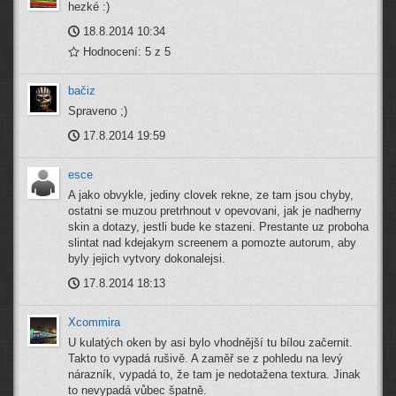
hezké :)
18.8.2014 10:34
Hodnocení: 5 z 5
bačiz
Spraveno ;)
17.8.2014 19:59
esce
A jako obvykle, jediny clovek rekne, ze tam jsou chyby,
ostatni se muzou pretrhnout v opevovani, jak je nadherny
skin a dotazy, jestli bude ke stazeni. Prestante uz proboha
slintat nad kdejakym screenem a pomozte autorum, aby
byly jejich vytvory dokonalejsi.
17.8.2014 18:13
Xcommira
U kulatých oken by asi bylo vhodnější tu bílou začernit.
Takto to vypadá rušivě. A zaměř se z pohledu na levý
nárazník, vypadá to, že tam je nedotažena textura. Jinak
to nevypadá vůbec špatně.