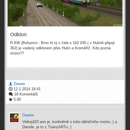
Odklon
R 836 (Bohumín - Brno hl.n) v čele s 162 035 ( v Hulíně připojí
362) je vedený odklonem přes Hulín a Kroměříž. Kdo pozná
místo??
Dawee
12.1.2014 18:41
18 Komentářů
5,00
Dawee
Velkej423 ano je, konkrétně u toho dálničního mostu ;) a
Davide, je to z TrainzARTu :)