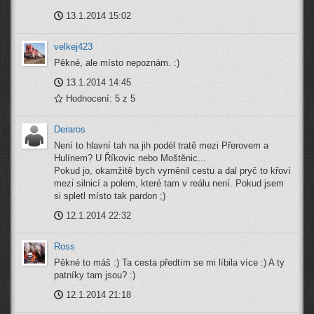
13.1.2014 15:02
velkej423
Pěkné, ale místo nepoznám. :)
13.1.2014 14:45
Hodnocení: 5 z 5
Deraros
Není to hlavní tah na jih podél tratě mezi Přerovem a
Hulínem? U Říkovic nebo Moštěnic...
Pokud jo, okamžitě bych vyměnil cestu a dal pryč to křoví
mezi silnicí a polem, které tam v reálu není. Pokud jsem
si spletl místo tak pardon ;)
12.1.2014 22:32
Ross
Pěkné to máš :) Ta cesta předtím se mi líbila více :) A ty
patníky tam jsou? :)
12.1.2014 21:18