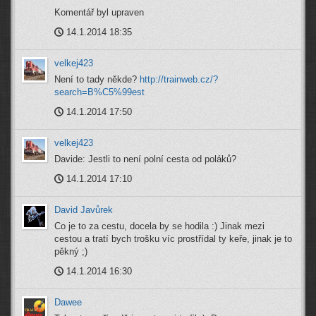
Komentář byl upraven
14.1.2014 18:35
velkej423
Není to tady někde?
http://trainweb.cz/?
search=B%C5%99est
14.1.2014 17:50
velkej423
Davide: Jestli to není polní cesta od poláků?
14.1.2014 17:10
David Javůrek
Co je to za cestu, docela by se hodila :) Jinak mezi
cestou a tratí bych trošku víc prostřídal ty keře, jinak je to
pěkný ;)
14.1.2014 16:30
Dawee