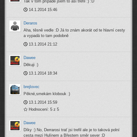
Tak v tom případě jsem to asi trefil :) :D
14.1.2014 15:46
Deraros
Aha, těsně vedle :D Já to znám akorát od te hlavní cesty
a vypadá to tam podobně
13.1.2014 21:12
Dawee
Děkuji :)
13.1.2014 18:34
brejlovec
Pěkné,smekám klobouk :)
13.1.2014 15:59
Hodnocení: 5 z 5
Dawee
Díky :) No, Derrarosi trať jsi trefil ale je to taková polní
cesta mezi Hulínem a Břestem směr sever :D