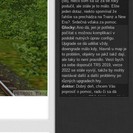
(58), niečo som sa už za tie roky
podučil, ale stále je to málo. Ešte
jeden dotaz, niekto spomínal že
ľahšie sa prechádza na Trainz a New
Era?. Srdečná vďaka za pomoc.
Glocky:
Ano dá, jen je potřeba
počítat s možnou komplikací v
podobě nutných úprav configu.
Upgrade se dá udělat vždy,
downgrade málo kdy, hlavně u map je
to problém, objekty se jakž takž dají,
ale taky to není pravidlo. Verzi bych
za sebe doporučil TRS 2019, verze
2022 se stále vyvíjí, takže by mohly
nastávat další a další problémy po
různých upgradech hry.
doktor:
Dobrý deň, chcem Vás
poprosiť o pomoc, radu či sa dá
preniesť tvorba TRS 2009 do vyššej
hry? A najlepšie do akej? Ďakujem.
Glocky:
scenery 1 znak téměř
připraven
(
ODKAZ
)
auto2:
ahoj schvaluji do 14:00
Pak hezké vánoce