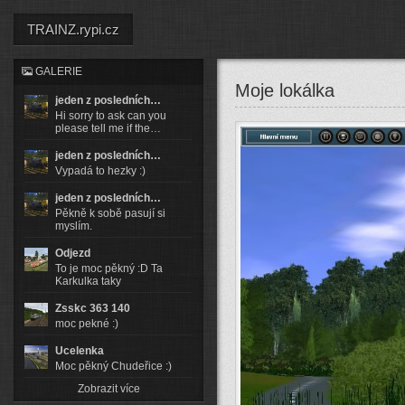
TRAINZ.rypi.cz
GALERIE
Moje lokálka
jeden z posledních…
Hi sorry to ask can you
please tell me if the…
jeden z posledních…
Vypadá to hezky :)
jeden z posledních…
Pěkně k sobě pasují si
myslím.
Odjezd
To je moc pěkný :D Ta
Karkulka taky
Zsskc 363 140
moc pekné :)
Ucelenka
Moc pěkný Chudeřice :)
Zobrazit více