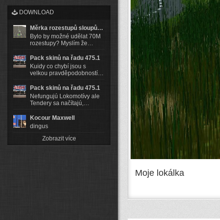
DOWNLOAD
Měrka rozestupů sloupů…
Bylo by možné udělat 70M
rozestupy? Myslím že…
Pack skinů na řadu 475.1
Kuidy co chybí jsou s
velkou pravděpodobností…
Pack skinů na řadu 475.1
Nefungujú Lokomotívy ale
Tendery sa načítajú,…
Kocour Maxwell
dingus
Zobrazit více
Moje lokálka