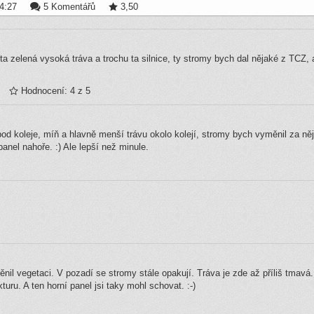
4:27
5 Komentářů
3,50
a zelená vysoká tráva a trochu ta silnice, ty stromy bych dal nějaké z TCZ, 
Hodnocení: 4 z 5
od koleje, míň a hlavně menší trávu okolo kolejí, stromy bych vyměnil za něja
panel nahoře. :) Ale lepší než minule.
il vegetaci. V pozadí se stromy stále opakují. Tráva je zde až příliš tmavá.
uru. A ten horní panel jsi taky mohl schovat. :-)