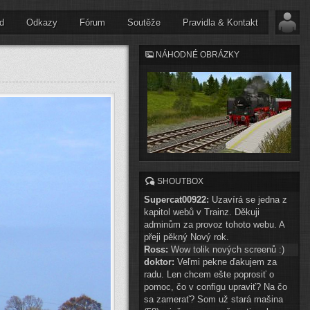
d
Odkazy
Fórum
Soutěže
Pravidla & Kontakt
NÁHODNÉ OBRÁZKY
SHOUTBOX
Supercat00922:
Uzavírá se jedna z
kapitol webů v Trainz. Děkuji
adminům za provoz tohoto webu. A
přeji pěkný Nový rok.
Ross:
Wow tolik nových screenů :)
doktor:
Veľmi pekne ďakujem za
radu. Len chcem ešte poprosiť o
pomoc, čo v configu upraviť? Na čo
sa zamerať? Som už stará mašina