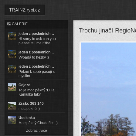
TRAINZ.rypi.cz
GALERIE
Trochu jinačí RegioN
jeden z posledních…
Hi sorry to ask can you
please tell me if the…
jeden z posledních…
Vypadá to hezky :)
jeden z posledních…
Pěkně k sobě pasují si
myslím.
Odjezd
To je moc pěkný :D Ta
Karkulka taky
Zsskc 363 140
moc pekné :)
Ucelenka
Moc pěkný Chudeřice :)
Zobrazit více