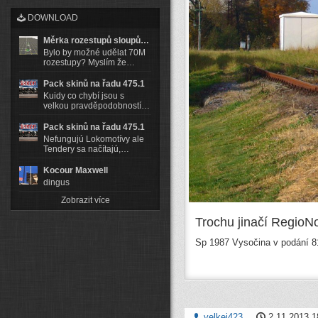
DOWNLOAD
Měrka rozestupů sloupů…
Bylo by možné udělat 70M
rozestupy? Myslím že…
Pack skinů na řadu 475.1
Kuidy co chybí jsou s
velkou pravděpodobností…
Pack skinů na řadu 475.1
Nefungujú Lokomotívy ale
Tendery sa načítajú,…
Kocour Maxwell
dingus
Zobrazit více
Trochu jinačí RegioN
Sp 1987 Vysočina v podání 81
velkej423
2.11.2013 1