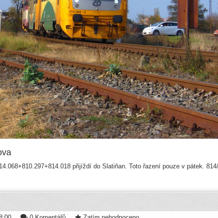
ova
4.068+810.297+814.018 přijíždí do Slatiňan. Toto řazení pouze v pátek. 814
8:00
0 Komentářů
Zatím nehodnoceno