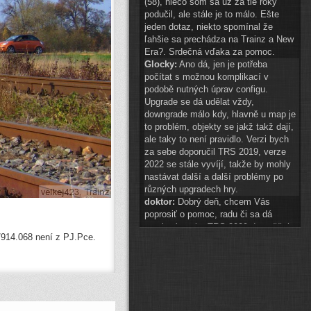
(58), niečo som sa už za tie roky
podučil, ale stále je to málo. Ešte
jeden dotaz, niekto spomínal že
ľahšie sa prechádza na Trainz a New
Era?. Srdečná vďaka za pomoc.
Glocky:
Ano dá, jen je potřeba
počítat s možnou komplikací v
podobě nutných úprav configu.
Upgrade se dá udělat vždy,
downgrade málo kdy, hlavně u map je
to problém, objekty se jakž takž dají,
ale taky to není pravidlo. Verzi bych
za sebe doporučil TRS 2019, verze
2022 se stále vyvíjí, takže by mohly
nastávat další a další problémy po
různých upgradech hry.
doktor:
Dobrý deň, chcem Vás
poprosiť o pomoc, radu či sa dá
preniesť tvorba TRS 2009 do vyššej
/914.068 není z PJ.Pce.
hry? A najlepšie do akej? Ďakujem.
Glocky:
scenery 1 znak téměř
připraven
(
ODKAZ
)
auto2:
ahoj schvaluji do 14:00
Pak hezké vánoce