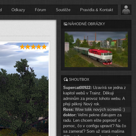
d
Odkazy
Fórum
Soutěže
Pravidla & Kontakt
NÁHODNÉ OBRÁZKY
SHOUTBOX
Supercat00922:
Uzavírá se jedna z
kapitol webů v Trainz. Děkuji
adminům za provoz tohoto webu. A
přeji pěkný Nový rok.
Ross:
Wow tolik nových screenů :)
doktor:
Veľmi pekne ďakujem za
radu. Len chcem ešte poprosiť o
pomoc, čo v configu upraviť? Na čo
sa zamerať? Som už stará mašina