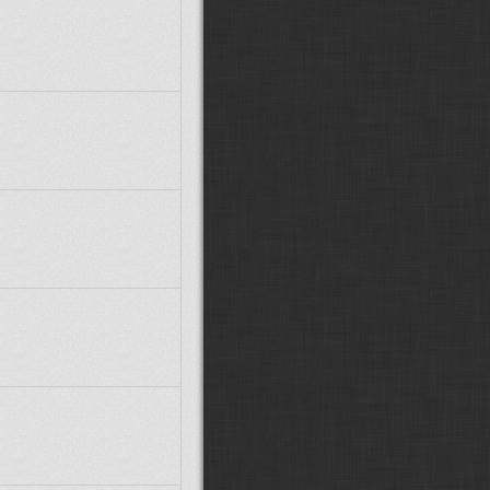
MarwiX CZ:
Zdravím, předpokládám
že Stejfovy modely už stáhnout
nejdou, ptrotože není Ulož.to.
Glocky:
další posun v návěstidlech:
(
ODKAZ
)
VojtikJ:
možná :D taky jen záchvěv
nostalgie :D
Fandda:
Možná :D :D
Supercat00922:
Fandd je zpět!!
Paráda
Fandda:
Žiju... :D Vojto, ticho :D
Co se tu událo za tu dobu?
VojtikJ:
jo zlátořil jsem ho zpátky :D
esce:
Fanddo, ty zijes? :-)
Fandda:
Dobrý den, jak se máte?
Xcommira:
Zdravím, o takových
přejezdech nevím, ale vše jde
poštelovat pokud se chce. A není to
až tak složité.
martinondra:
Ahoj, dají se někde
splašit ideálně české přejezdy se
závorami, které mají osovou
vzdálenost kolejí 4 metry? Všechny,
co jsem našel, jsou s 5metrovou
vzdáleností. Díky.