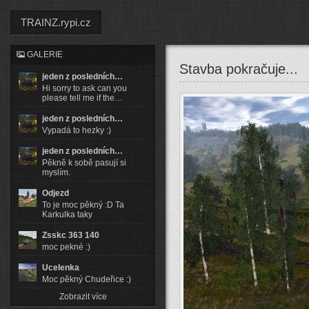
TRAINZ.rypi.cz
GALERIE
Stavba pokračuje...
jeden z posledních…
Hi sorry to ask can you
please tell me if the…
jeden z posledních…
Vypadá to hezky :)
jeden z posledních…
Pěkně k sobě pasují si
myslím.
Odjezd
To je moc pěkný :D Ta
Karkulka taky
Zsskc 363 140
moc pekné :)
Ucelenka
Moc pěkný Chudeřice :)
Zobrazit více