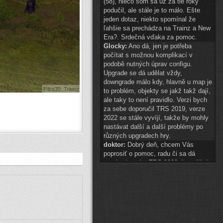
(58), niečo som sa už za tie roky
podučil, ale stále je to málo. Ešte
jeden dotaz, niekto spomínal že
ľahšie sa prechádza na Trainz a New
Era?. Srdečná vďaka za pomoc.
Glocky:
Ano dá, jen je potřeba
počítat s možnou komplikací v
podobě nutných úprav configu.
Upgrade se dá udělat vždy,
downgrade málo kdy, hlavně u map je
to problém, objekty se jakž takž dají,
ale taky to není pravidlo. Verzi bych
za sebe doporučil TRS 2019, verze
2022 se stále vyvíjí, takže by mohly
nastávat další a další problémy po
různých upgradech hry.
doktor:
Dobrý deň, chcem Vás
poprosiť o pomoc, radu či sa dá
preniesť tvorba TRS 2009 do vyššej
hry? A najlepšie do akej? Ďakujem.
Glocky:
scenery 1 znak téměř
připraven
(
ODKAZ
)
auto2:
ahoj schvaluji do 14:00
Pak hezké vánoce