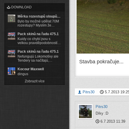
DOWNLOAD
Měrka rozestupů sloupů…
Bylo by možné udělat 70M
rozestupy? Myslím že…
Pack skinů na řadu 475.1
Kuidy co chybí jsou s
velkou pravděpodobností…
Pack skinů na řadu 475.1
Nefungujú Lokomotívy ale
Tendery sa načítajú,…
Stavba pokračuje...
Kocour Maxwell
dingus
Zobrazit více
Pitrs30
5.7.2013 19:2
Pitrs30
Díky :D
6.7.2013 11:39