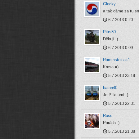
Glocky
a tak dáme za tu sn
6.7.2013 0:20
Pitrs30
Děkuji :)
6.7.2013 0:09
Rammsteinak1
Krasa =)
5.7.2013 23:18
baran40
Jo Píťa umí :)
5.7.2013 22:31
Ross
Paráda :)
5.7.2013 21:38