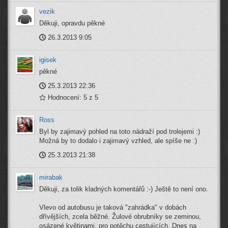
vezik
Děkuji, opravdu pěkné
26.3.2013 9:05
igisek
pěkné
25.3.2013 22:36
Hodnocení: 5 z 5
Ross
Byl by zajimavý pohled na toto nádraží pod trolejemi :)
Možná by to dodalo i zajimavý vzhled, ale spíše ne :)
25.3.2013 21:38
mirabak
Děkuji, za tolik kladných komentářů :-) Ještě to není ono.
Vlevo od autobusu je taková "zahrádka" v dobách
dřívějších, zcela běžné. Žulové obrubníky se zeminou,
osázené květinami, pro potěchu cestujících. Dnes na