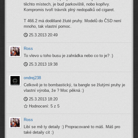
těchto místech, je buď parkoviště, nobo kopřivy.
Kompromis tvoří trávník plný nedopalků od cigaret.
T 466.2 má dodělané žluté pruhy. Modelů do ČSD není
mnoho, tak vlastní pomoc.
25.3.2013 20:49
Ross
To vlevo u toho busu je zahrádka nebo co to je? :)
25.3.2013 19:38
ondrej238
Celkově je to bombastický, ta bangle se žlutými pruhy je
vlastní výroba, že ? Moc pěkná :)
25.3.2013 18:20
Hodnocení: 5 z 5
Ross
Libí se mě ty detaily :) Propracované to máš. Máš pro
také detaily cit :)