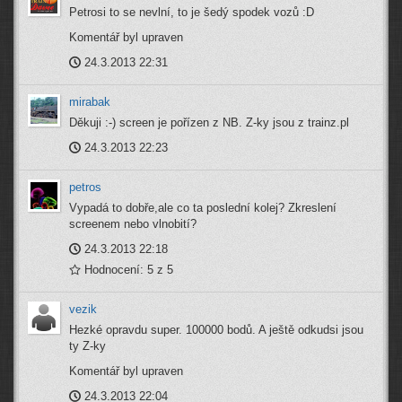
Petrosi to se nevlní, to je šedý spodek vozů :D
Komentář byl upraven
24.3.2013 22:31
mirabak
Děkuji :-) screen je pořízen z NB. Z-ky jsou z trainz.pl
24.3.2013 22:23
petros
Vypadá to dobře,ale co ta poslední kolej? Zkreslení
screenem nebo vlnobití?
24.3.2013 22:18
Hodnocení: 5 z 5
vezik
Hezké opravdu super. 100000 bodů. A ještě odkudsi jsou
ty Z-ky
Komentář byl upraven
24.3.2013 22:04