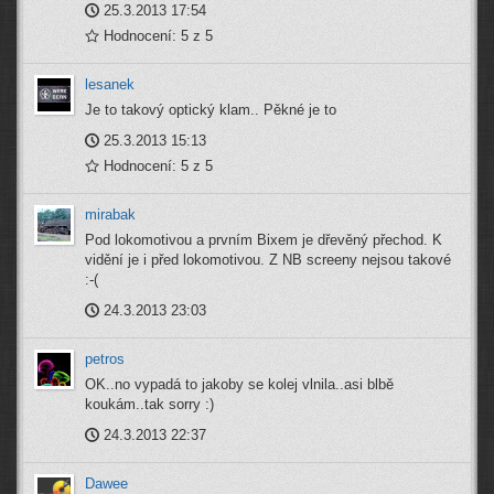
25.3.2013 17:54
Hodnocení: 5 z 5
lesanek
Je to takový optický klam.. Pěkné je to
25.3.2013 15:13
Hodnocení: 5 z 5
mirabak
Pod lokomotivou a prvním Bixem je dřevěný přechod. K
vidění je i před lokomotivou. Z NB screeny nejsou takové
:-(
24.3.2013 23:03
petros
OK..no vypadá to jakoby se kolej vlnila..asi blbě
koukám..tak sorry :)
24.3.2013 22:37
Dawee