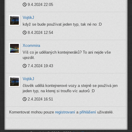
9.4.2024 22:05
VojtikJ
když se bude používat jeden typ, tak né no :D
8.4.2024 12:54
Xcommira
Víš co je udělaných kontejneráků? To ani nejde vše
ujezdit.
7.4.2024 19:43
VojtikJ
člověk udělá kontejnerové vozy a stejně se používá jen
jeden typ, na kterej si trouflo víc autorů :D
2.4.2024 16:51
Komentovat mohou pouze
registrovaní
a
přihlášení
uživatelé.