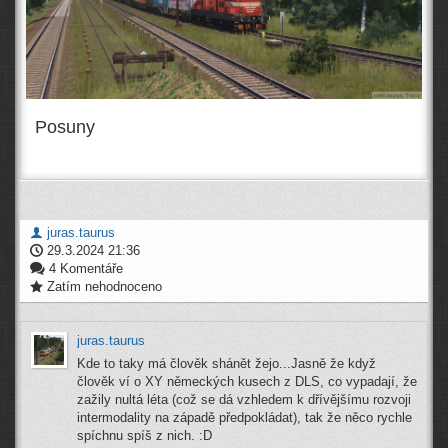
Posuny
juras.taurus
29.3.2024 21:36
4 Komentáře
Zatím nehodnoceno
juras.taurus
Kde to taky má člověk shánět žejo...Jasně že když
člověk ví o XY německých kusech z DLS, co vypadají, že
zažily nultá léta (což se dá vzhledem k dřívějšímu rozvoji
intermodality na západě předpokládat), tak že něco rychle
spíchnu spíš z nich. :D