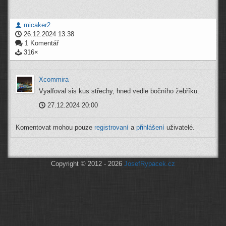
micaker2
26.12.2024 13:38
1 Komentář
316×
Xcommira
Vyalfoval sis kus střechy, hned vedle bočního žebříku.
27.12.2024 20:00
Komentovat mohou pouze
registrovaní
a
přihlášení
uživatelé.
Copyright © 2012 - 2026
JosefRypacek.cz