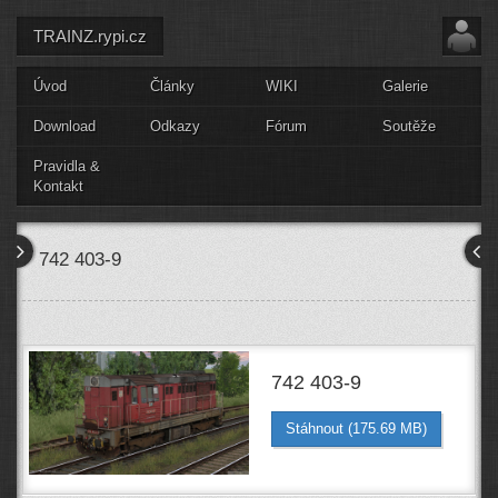
TRAINZ.rypi.cz
Úvod
Články
WIKI
Galerie
Download
Odkazy
Fórum
Soutěže
Pravidla &
Kontakt
742 403-9
742 403-9
Stáhnout (175.69 MB)