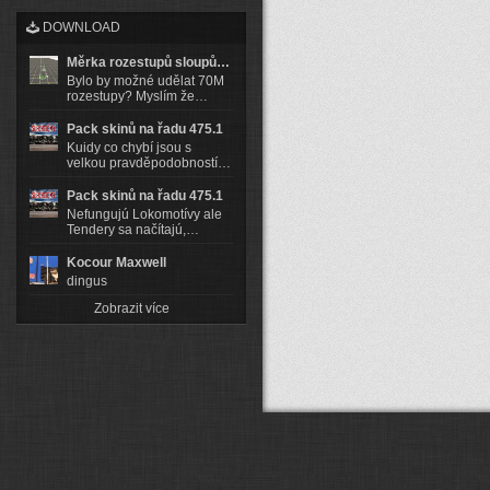
DOWNLOAD
Měrka rozestupů sloupů…
Bylo by možné udělat 70M
rozestupy? Myslím že…
Pack skinů na řadu 475.1
Kuidy co chybí jsou s
velkou pravděpodobností…
Pack skinů na řadu 475.1
Nefungujú Lokomotívy ale
Tendery sa načítajú,…
Kocour Maxwell
dingus
Zobrazit více