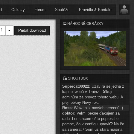
d
Odkazy
Fórum
Soutěže
Pravidla & Kontakt
NÁHODNÉ OBRÁZKY
í
Přidat download
SHOUTBOX
Supercat00922:
Uzavírá se jedna z
kapitol webů v Trainz. Děkuji
adminům za provoz tohoto webu. A
přeji pěkný Nový rok.
Ross:
Wow tolik nových screenů :)
doktor:
Veľmi pekne ďakujem za
radu. Len chcem ešte poprosiť o
pomoc, čo v configu upraviť? Na čo
sa zamerať? Som už stará mašina