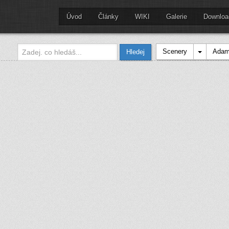
Úvod
Články
WIKI
Galerie
Downloa
Scenery
Adam
Hledej