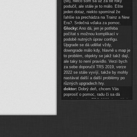
(58), niečo som sa už za tie roky
podučil, ale stále je to málo. Ešte
jeden dotaz, niekto spomínal že
ľahšie sa prechádza na Trainz a New
Era?. Srdečná vďaka za pomoc.
Glocky:
Ano dá, jen je potřeba
počítat s možnou komplikací v
podobě nutných úprav configu.
Upgrade se dá udělat vždy,
downgrade málo kdy, hlavně u map je
to problém, objekty se jakž takž dají,
ale taky to není pravidlo. Verzi bych
za sebe doporučil TRS 2019, verze
2022 se stále vyvíjí, takže by mohly
nastávat další a další problémy po
různých upgradech hry.
doktor:
Dobrý deň, chcem Vás
poprosiť o pomoc, radu či sa dá
preniesť tvorba TRS 2009 do vyššej
hry? A najlepšie do akej? Ďakujem.
Glocky:
scenery 1 znak téměř
připraven
(
ODKAZ
)
auto2:
ahoj schvaluji do 14:00
Pak hezké vánoce