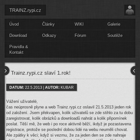
TRAINZ.rypi.cz
Úvod
Články
WIKI
Galerie
Download
Odkazy
Fórum
Soutěže
Pravidla &
Kontakt
Trainz.rypi.cz slaví 1.rok!
DATUM:
22.5.2013 |
AUTOR:
KUBAR
Vážení uživatelé,
čas neúprosně plyne a web Trainz.rypi.cz oslavil 21.5.2013 jeden rok
od založení. Jsem překvapen, kolik uživatelů se zde stihlo za tu dobu
zaregistrovat, kolik obrázků a downloadů nahrát a kolik připomínek
poslat. Těší mě, že web i po roce aktivně běží, ikdyž je pozastavena
registrace, protože se poslední dobou lidé na webu neuměli chovat.
Ale zpátky k věci; když si vezmu, že za jeden den se zde nahraje