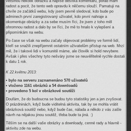
většinou několik obrázků a napíše desítka komentářů, pořád mám
radost a pocit, že tento web opravdu k něčemu slouží. Pamatuji na
chvíle ze začátků webu, kdy jsem pevně sledoval, kdo bude po
adminech první zaregistrovaný uživatel, kdo první nahraje a
okomentuje obrázky a za sebe musím říci, že jsem z toho měl
ohromnou radost a dalo by se říci, že mě to hnalo k vylepšení a
připomínkám na webu.
Po čase se však na webu začaly objevovat problémy ve formě lidí,
kteří se snažili znepříjemnit ostatním uživatelům přístup na web. Mrzí
mě, že i takové lidi v komunitě máme, ale člověk si hold nevybere.
Avšak i přes všechny tyto nešváry jsme se neuvěřitelně rychle dostali
k datu 1 rok.
K 22.květnu 2013:
• bylo na serveru zaznamenáno 570 uživatelů
• vloženo 1161 obrázků a 54 downloadů
• provedeno 5 kol v obrázkové soutěži
Doufám, že do budoucna se budou tyto statistiky jen a jen zvyšovat.
O prázdninách, když bude viditelná aktivita, tak by se mohla vrátit
obrázková soutěž nebo, když bude čas, nálada a někdo z vás zašle
návrh na nějakou jinou soutěž, třeba bude ta jiná. :)
Těším se na další vaše obrázky a downloady, cenné rady a hlavně -
aktivitu zde na webu.