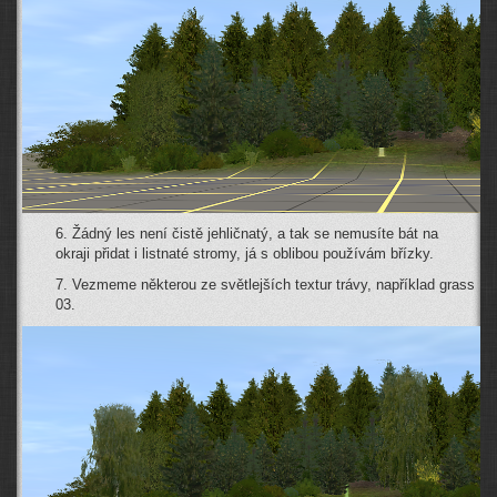
6. Žádný les není čistě jehličnatý, a tak se nemusíte bát na
okraji přidat i listnaté stromy, já s oblibou používám břízky.
7. Vezmeme některou ze světlejších textur trávy, například grass
03.