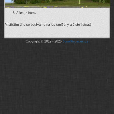
8. A les je hotov.
V příštím díle se podíváme na les smíšeny a čistě listnatý.
Copyright © 2012 - 2026
JosefRypacek.cz