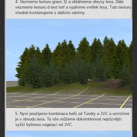
4. Vezmeme texturu grass 11 a obtáhneme obrysy lesa. Dále
vezmeme texturu d text torf a vyplníme vnitřek lesa. Tuto texturu
vhodně kombinujeme s dalšími odstíny.
5. Nyní použijeme kombinace keřů od Tundry a JVC a umístíme
je v obvodu lesa. To vše můžeme dokombinovat nejrůznější
vyšší bylinnou vegetací od JVC.