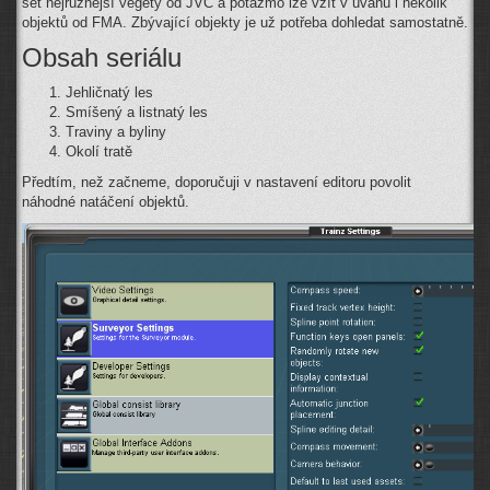
set nejrůznější vegety od JVC a potažmo lze vzít v úvahu i několik
objektů od FMA. Zbývající objekty je už potřeba dohledat samostatně.
Obsah seriálu
Jehličnatý les
Smíšený a listnatý les
Traviny a byliny
Okolí tratě
Předtím, než začneme, doporučuji v nastavení editoru povolit
náhodné natáčení objektů.