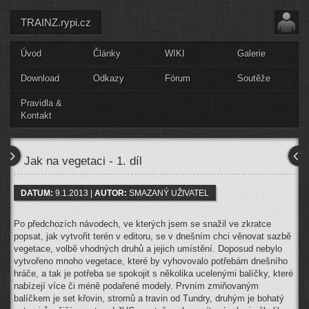
TRAINZ.rypi.cz
Úvod
Články
WIKI
Galerie
Download
Odkazy
Fórum
Soutěže
Pravidla &
Kontakt
Jak na vegetaci - 1. díl
DATUM:
9.1.2013 |
AUTOR:
SMAZANÝ UŽIVATEL
Po předchozích návodech, ve kterých jsem se snažil ve zkratce
popsat, jak vytvořit terén v editoru, se v dnešním chci věnovat sazbě
vegetace, volbě vhodných druhů a jejich umístění. Doposud nebylo
vytvořeno mnoho vegetace, které by vyhovovalo potřebám dnešního
hráče, a tak je potřeba se spokojit s několika ucelenými balíčky, které
nabízejí více či méně podařené modely. Prvním zmiňovaným
balíčkem je set křovin, stromů a travin od Tundry, druhým je bohatý