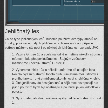
Jehličnatý les
Co se týče jehličnatých lesů, budeme používat dva typy smrků od
Tundry, poté sadu malých jehličnanů od Ramsay72 a v případě
potřeby můžeme sáhnout i po některých jehličnanech ze sady JVC.
1. Vezme G: tree 10 a zcela náhodně umístíme několik stromů v
místech, kde předpokládáme les. Stejným způsobem
rozmístíme i několik stromů G: tree 11.
2. Vybereme jehlic 10a a několik umístíme při okrajích lesa.
Několik vyšších stromů tohoto druhu umístíme mezi stromy z
prvního kroku. To vše můžeme zkombinovat s jehličnany jehlic
3. Jiné jehličnany do českých luhů a hájů moc nezapadají a s
jejich použitím bych byl opatrnější a používal je jen jednotlivě v
porostu.
3. Nyní zcela náhodně změníme výšky některých stromů z bodu
1.