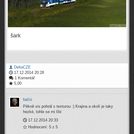
šark
DeltaCZE
17.12.2014 20:28
1 Komentář
5,00
bačiz
Pěkně sis pohrál s texturou :) Krajina a okolí je taky
hezké, tohle se mi líbí
17.12.2014 20:33
Hodnocení: 5 z 5