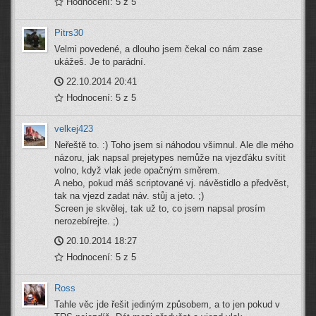
Hodnocení: 5 z 5
Pitrs30
Velmi povedené, a dlouho jsem čekal co nám zase
ukážeš. Je to parádní.
22.10.2014 20:41
Hodnocení: 5 z 5
velkej423
Neřeště to. :) Toho jsem si náhodou všimnul. Ale dle mého
názoru, jak napsal prejetypes nemůže na vjezďáku svítit
volno, když vlak jede opačným směrem.
A nebo, pokud máš scriptované vj. návěstidlo a předvěst,
tak na vjezd zadat náv. stůj a jeto. ;)
Screen je skvělej, tak už to, co jsem napsal prosím
nerozebírejte. ;)
20.10.2014 18:27
Hodnocení: 5 z 5
Ross
Tahle věc jde řešit jediným způsobem, a to jen pokud v