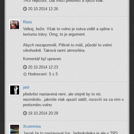
TRS nejezdíš. Dát mezi předvěst a vjezd vlak.
20.10.2014 12:26
Ross
Velkej, bože. Však to volno je sotva vidět a spline s
texturou trávy. Omg, to je argument.
Abych nezapomněl, Pěkné to máš, působí to velmi
věrohodně. Taková ranní atmosféra.
Komentář byl upraven
20.10.2014 12:23
Hodnocení: 5 z 5
jast
předvěst nastavená není, ale stejně by to nic
nezměnilo...jakmile vlak opustí oddíl, rozsvítí se za ním v
protisměru volno
19.10.2014 20:29
Xcommira
Jasně že to nastavovat lze. Jednokolejka je ale v TRS