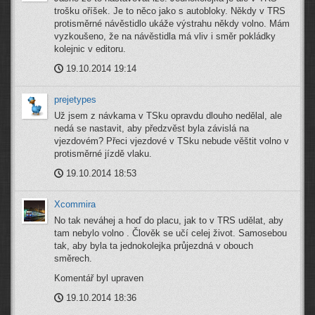
trošku oříšek. Je to něco jako s autobloky. Někdy v TRS
protisměrné návěstidlo ukáže výstrahu někdy volno. Mám
vyzkoušeno, že na návěstidla má vliv i směr pokládky
kolejnic v editoru.
19.10.2014 19:14
prejetypes
Už jsem z návkama v TSku opravdu dlouho nedělal, ale
nedá se nastavit, aby předzvěst byla závislá na
vjezdovém? Přeci vjezdové v TSku nebude věštit volno v
protisměrné jízdě vlaku.
19.10.2014 18:53
Xcommira
No tak neváhej a hoď do placu, jak to v TRS udělat, aby
tam nebylo volno . Člověk se učí celej život. Samosebou
tak, aby byla ta jednokolejka průjezdná v obouch
směrech.
Komentář byl upraven
19.10.2014 18:36