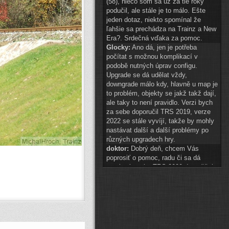
(58), niečo som sa už za tie roky
podučil, ale stále je to málo. Ešte
jeden dotaz, niekto spomínal že
ľahšie sa prechádza na Trainz a New
Era?. Srdečná vďaka za pomoc.
Glocky:
Ano dá, jen je potřeba
počítat s možnou komplikací v
podobě nutných úprav configu.
Upgrade se dá udělat vždy,
downgrade málo kdy, hlavně u map je
to problém, objekty se jakž takž dají,
ale taky to není pravidlo. Verzi bych
za sebe doporučil TRS 2019, verze
2022 se stále vyvíjí, takže by mohly
nastávat další a další problémy po
různých upgradech hry.
doktor:
Dobrý deň, chcem Vás
poprosiť o pomoc, radu či sa dá
preniesť tvorba TRS 2009 do vyššej
hry? A najlepšie do akej? Ďakujem.
Glocky:
scenery 1 znak téměř
připraven
(
ODKAZ
)
auto2:
ahoj schvaluji do 14:00
Pak hezké vánoce