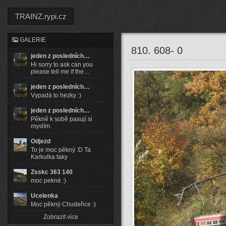
TRAINZ.rypi.cz
GALERIE
810. 608- 0
jeden z posledních…
Hi sorry to ask can you
please tell me if the…
jeden z posledních…
Vypadá to hezky :)
jeden z posledních…
Pěkně k sobě pasují si
myslím.
Odjezd
To je moc pěkný :D Ta
Karkulka taky
Zsskc 363 140
moc pekné :)
Ucelenka
Moc pěkný Chudeřice :)
Zobrazit více