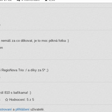
0
 nemáš za co děkovat, je to moc pěkná fotka :)
en
i RegioNova Trio :/ a díky za 5* ;)
6
zdí 810 s bafíkama! :)
5
Hodnocení: 5 z 5
istrovaní
a
přihlášení
uživatelé.