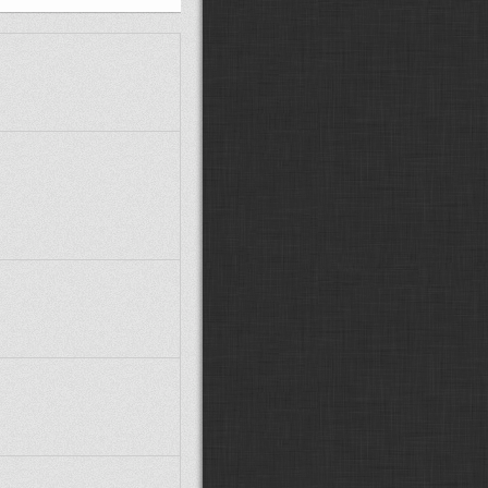
MarwiX CZ:
Zdravím, předpokládám
že Stejfovy modely už stáhnout
nejdou, ptrotože není Ulož.to.
Glocky:
další posun v návěstidlech:
(
ODKAZ
)
VojtikJ:
možná :D taky jen záchvěv
nostalgie :D
Fandda:
Možná :D :D
Supercat00922:
Fandd je zpět!!
Paráda
Fandda:
Žiju... :D Vojto, ticho :D
Co se tu událo za tu dobu?
VojtikJ:
jo zlátořil jsem ho zpátky :D
esce:
Fanddo, ty zijes? :-)
Fandda:
Dobrý den, jak se máte?
Xcommira:
Zdravím, o takových
přejezdech nevím, ale vše jde
poštelovat pokud se chce. A není to
až tak složité.
martinondra:
Ahoj, dají se někde
splašit ideálně české přejezdy se
závorami, které mají osovou
vzdálenost kolejí 4 metry? Všechny,
co jsem našel, jsou s 5metrovou
vzdáleností. Díky.