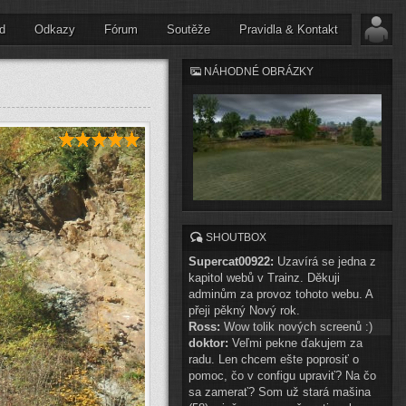
d
Odkazy
Fórum
Soutěže
Pravidla & Kontakt
NÁHODNÉ OBRÁZKY
SHOUTBOX
Supercat00922:
Uzavírá se jedna z
kapitol webů v Trainz. Děkuji
adminům za provoz tohoto webu. A
přeji pěkný Nový rok.
Ross:
Wow tolik nových screenů :)
doktor:
Veľmi pekne ďakujem za
radu. Len chcem ešte poprosiť o
pomoc, čo v configu upraviť? Na čo
sa zamerať? Som už stará mašina