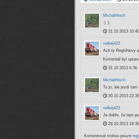
MichalHroch
:) :)
31.10.2013 10:4
velkej423
Ach ty RegioNovy a
Komentář byl uprav
31.10.2013 6:36
MichalHroch
To jo, ale jezdí tam 
30.10.2013 22:3
velkej423
Je dobře, že tam je
28.10.2013 18:3
Komentovat mohou pouze
reg