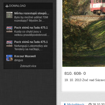
DOWNLOAD
Měrka rozestupů sloupů…
Bylo by možné udělat 70M
rozestupy? Myslím že…
Pack skinů na řadu 475.1
Kuidy co chybí jsou s
velkou pravděpodobností…
Pack skinů na řadu 475.1
Nefungujú Lokomotívy ale
Tendery sa načítajú,…
Kocour Maxwell
dingus
Zobrazit více
810. 608- 0
19. 10. 2013 Zruč nad Sázav
MichalHroch
28.10.20