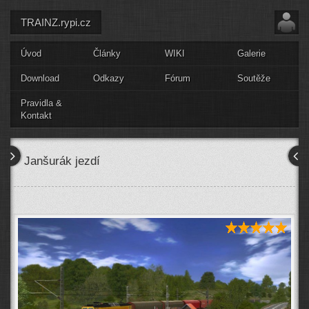
TRAINZ.rypi.cz
Úvod
Články
WIKI
Galerie
Download
Odkazy
Fórum
Soutěže
Pravidla &
Kontakt
Janšurák jezdí