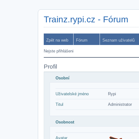
Trainz.rypi.cz - Fórum
Zpět na web
Fórum
Seznam uživatelů
Nejste přihlášeni
Profil
Osobní
Uživatelské jméno
Rypi
Titul
Administrator
Osobnost
Avatar