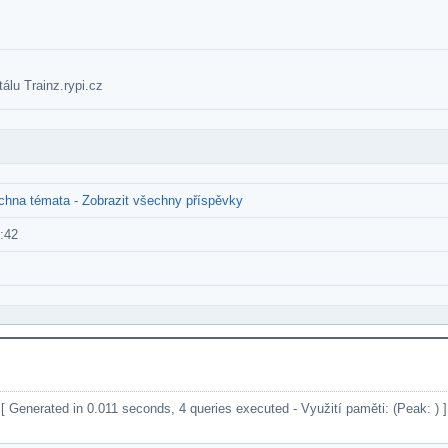
tálu Trainz.rypi.cz
echna témata
-
Zobrazit všechny příspěvky
:42
[ Generated in 0.011 seconds, 4 queries executed - Využití paměti: (Peak: ) ]